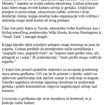
Mistake,” zajedno sa svojim radnim iskustvima, Graban pokazuje
kako lideri mogu stvoriti kulturu učenja iz grešaka. Uključujući
primjere iz proizvodnje, zdravstvene zaštite, softvera i dvije
destilerije viskija, knjiga istražuje kako organizacije svih veličina i
industrija mogu imati koristi od ovog pristupa.
Čitat ćete priče lidera iz Toyote, tehnološke tvrtke KaiNexus, kao i
bivšeg američkog predstavnika Willa Hurda, Kevina Harringtona iz
“Shark Tank” i mnogih drugih.
Knjiga također dijeli uvjerljive primjere snage iteriranja na putu do
uspjeha. Graban predlaže da promijenimo način razmišljanja s
“pogriješi rano, pogriješi često” na “napravi male greške rano, uči,
prilagodi se i uspij.”
Ili, jednostavnije, “male greške mogu voditi do
uspjeha.”
U knjizi ćete pronaći praktične smjernice za usvajanje pozitivnog
stava prema greškama. Uči vas da ih priznate i cijenite, radeći na
njihovom sprječavanju dok stječete znanje iz onih koje se dogode.
Također naglašava stvaranje sigurnog okruženja za izražavanje
grešaka i potiče konstruktivan odgovor naglašavajući učenje nad
kaznom.
Govorenje o greškama nije stvar karaktera ili hrabrosti; to je
funkcija radne kulture.