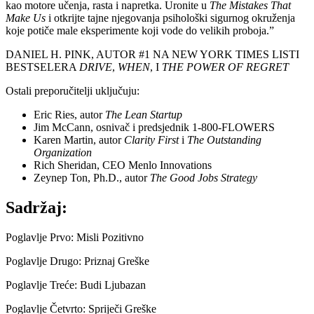
kao motore učenja, rasta i napretka. Uronite u
The Mistakes That
Make Us
i otkrijte tajne njegovanja psihološki sigurnog okruženja
koje potiče male eksperimente koji vode do velikih proboja.”
DANIEL H. PINK, AUTOR #1 NA NEW YORK TIMES LISTI
BESTSELERA
DRIVE
,
WHEN
, I
THE POWER OF REGRET
Ostali preporučitelji uključuju:
Eric Ries, autor
The Lean Startup
Jim McCann, osnivač i predsjednik 1-800-FLOWERS
Karen Martin, autor
Clarity First
i
The Outstanding
Organization
Rich Sheridan, CEO Menlo Innovations
Zeynep Ton, Ph.D., autor
The Good Jobs Strategy
Sadržaj:
Poglavlje Prvo: Misli Pozitivno
Poglavlje Drugo: Priznaj Greške
Poglavlje Treće: Budi Ljubazan
Poglavlje Četvrto: Spriječi Greške