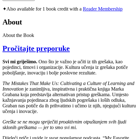
✦
Also available for 1 book credit with a
Reader Membership
About
About the Book
Pročitajte preporuke
Svi mi griješimo.
Ono što je važno je
učiti
iz tih grešaka, kao
pojedinci, timovi i organizacije. Kultura učenja iz grešaka potiče
poboljšanje, inovaciju i bolje poslovne rezultate.
The Mistakes That Make Us: Cultivating a Culture of Learning and
Innovation
je zanimljiva, inspirativna i praktična knjiga Marka
Grabana koja predstavlja alternativan pristup greškama. Umjesto
kažnjavanja pojedinaca zbog ljudskih pogrešaka i loših odluka,
Graban nas potiče da ih prihvatimo i učimo iz njih, njegujući kulturu
učenja i inovacije.
Greške se ne mogu spriječiti proaktivnim otpuštanjem svih ljudi
sklonih greškama — jer to smo svi mi.
Dijeleći priče i uvide iz svog popularnog podcasta, “My Favorite