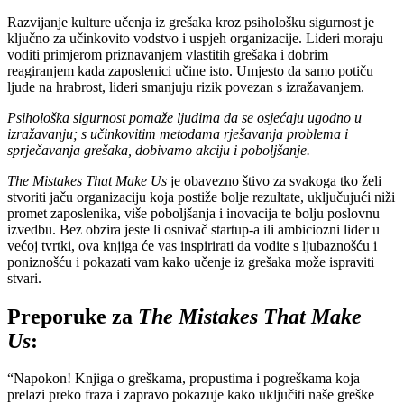
Razvijanje kulture učenja iz grešaka kroz psihološku sigurnost je
ključno za učinkovito vodstvo i uspjeh organizacije. Lideri moraju
voditi primjerom priznavanjem vlastitih grešaka i dobrim
reagiranjem kada zaposlenici učine isto. Umjesto da samo potiču
ljude na hrabrost, lideri smanjuju rizik povezan s izražavanjem.
Psihološka sigurnost pomaže ljudima da se osjećaju ugodno u
izražavanju; s učinkovitim metodama rješavanja problema i
sprječavanja grešaka, dobivamo akciju i poboljšanje.
The Mistakes That Make Us
je obavezno štivo za svakoga tko želi
stvoriti jaču organizaciju koja postiže bolje rezultate, uključujući niži
promet zaposlenika, više poboljšanja i inovacija te bolju poslovnu
izvedbu. Bez obzira jeste li osnivač startup-a ili ambiciozni lider u
većoj tvrtki, ova knjiga će vas inspirirati da vodite s ljubaznošću i
poniznošću i pokazati vam kako učenje iz grešaka može ispraviti
stvari.
Preporuke za
The Mistakes That Make
Us
:
“Napokon! Knjiga o greškama, propustima i pogreškama koja
prelazi preko fraza i zapravo pokazuje kako uključiti naše greške