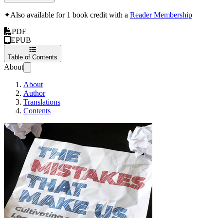
✦
Also available for 1 book credit with a
Reader Membership
PDF
EPUB
Table of Contents
About
About
Author
Translations
Contents
Pogreške Koje Nas Ob