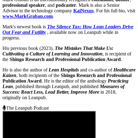
professional speaker
, and
podcaster
. Mark is also a Senior
Advisor to the technology company
KaiNexus
. For his full bio, visit
www.MarkGraban.com
.
Mark's newest book is
The Silence Tax: How Lean Leaders Drive
Out Fear and Futility
, available now on Leanpub while in
progress.
His previous book (2023).
The Mistakes That Make Us:
Cultivating a Culture of Learning and Innovation
, is recipient of
the
Shingo Research and Professional Publication Award
.
He is also the author of
Lean Hospitals
and co-author of
Healthcare
Kaizen
, both recipients of the
Shingo Research and Professional
Publication Award
. He is the editor of the anthology
Practicing
Lean
, published through Leanpub, and published
Measures of
Success: React Less, Lead Better, Improve More
in 2018,
originally on Leanpub.
The Leanpub Podcast