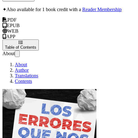
✦
Also available for 1 book credit with a
Reader Membership
PDF
EPUB
WEB
APP
Table of Contents
About
About
Author
Translations
Contents
Los Errores Que Nos