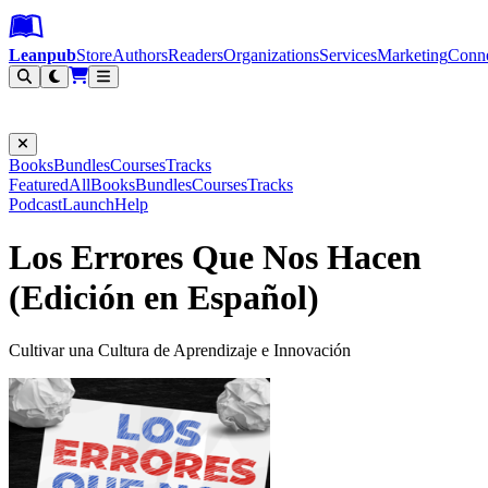
Leanpub Header
Leanpub Navigation
Skip to main content
Go to Leanpub.com
Leanpub
Store
Authors
Readers
Organizations
Services
Marketing
Conn
Filter
Books
Bundles
Courses
Tracks
Featured
All
Books
Bundles
Courses
Tracks
Podcast
Launch
Help
Los Errores Que Nos Hacen
(Edición en Español)
Cultivar una Cultura de Aprendizaje e Innovación