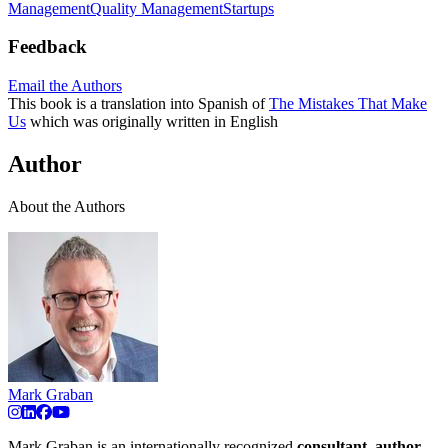
Management
Quality Management
Startups
Feedback
Email the Authors
This book is a translation into Spanish of
The Mistakes That Make
Us
which was originally written in English
Author
About the Authors
Mark Graban
Mark Graban is an internationally recognized
consultant
,
author
,