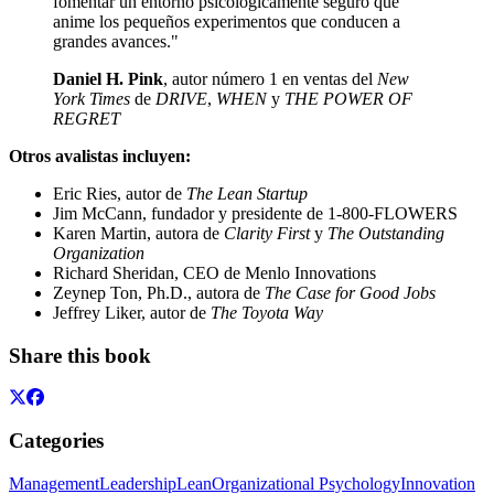
fomentar un entorno psicológicamente seguro que
anime los pequeños experimentos que conducen a
grandes avances."
Daniel H. Pink
, autor número 1 en ventas del
New
York Times
de
DRIVE
,
WHEN
y
THE POWER OF
REGRET
Otros avalistas incluyen:
Eric Ries, autor de
The Lean Startup
Jim McCann, fundador y presidente de 1-800-FLOWERS
Karen Martin, autora de
Clarity First
y
The Outstanding
Organization
Richard Sheridan, CEO de Menlo Innovations
Zeynep Ton, Ph.D., autora de
The Case for Good Jobs
Jeffrey Liker, autor de
The Toyota Way
Share this book
Categories
Management
Leadership
Lean
Organizational Psychology
Innovation