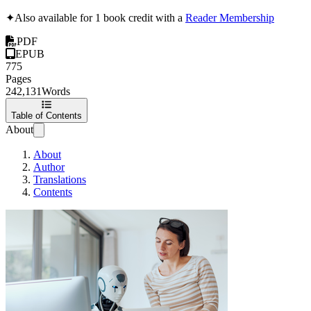
✦
Also available for 1 book credit with a
Reader Membership
PDF
EPUB
775
Pages
242,131
Words
Table of Contents
About
About
Author
Translations
Contents
Întreprinderea Cib