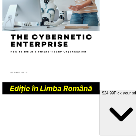
$24.99
Pick your pr