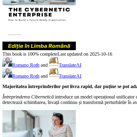
This book is 100% complete
Last updated on 2025-10-16
Romano Roth
and
TranslateAI
Romano Roth
and
TranslateAI
Majoritatea întreprinderilor pot livra rapid, dar puține se pot ad
Întreprinderea Cibernetică
introduce un model operațional unificator 
detectează schimbarea, învață continuu și transformă perturbările în ava