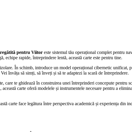
regătită pentru Viitor
este sistemul tău operațional complet pentru nav
, echipe rapide, întreprindere lentă, această carte este pentru tine.
lare. În schimb, introduce un model operațional cibernetic unificat, pr
ei învăța să simți, să înveți și să te adaptezi la scară de întreprindere.
ultate, care te ghidează în construirea unei întreprinderi concepute pentru
, această carte oferă modelele și instrumentele necesare pentru a elimina 
stă carte face legătura între perspectiva academică și experiența din ind