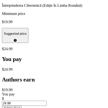
Întreprinderea Cibernetică (Ediție în Limba Română)
Minimum price
$19.99
Suggested price
$24.99
You pay
$24.99
Authors earn
$19.99
You pay
$