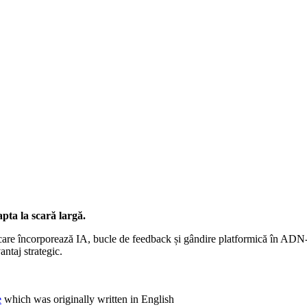
apta la scară largă.
care încorporează IA, bucle de feedback și gândire platformică în ADN-u
ntaj strategic.
e
which was originally written in English