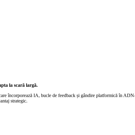
apta la scară largă.
care încorporează IA, bucle de feedback și gândire platformică în ADN-u
ntaj strategic.