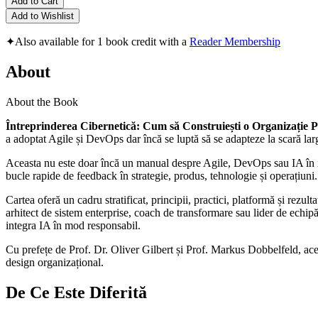
Add to Cart
Add to Wishlist
✦
Also available for 1 book credit with a
Reader Membership
About
About the Book
Întreprinderea Cibernetică: Cum să Construiești o Organizație P
a adoptat Agile și DevOps dar încă se luptă să se adapteze la scară largă
Aceasta nu este doar încă un manual despre Agile, DevOps sau IA în izo
bucle rapide de feedback în strategie, produs, tehnologie și operațiuni. V
Cartea oferă un cadru stratificat, principii, practici, platformă și rez
arhitect de sistem enterprise, coach de transformare sau lider de echipă
integra IA în mod responsabil.
Cu prefețe de Prof. Dr. Oliver Gilbert și Prof. Markus Dobbelfeld, acea
design organizațional.
De Ce Este Diferită