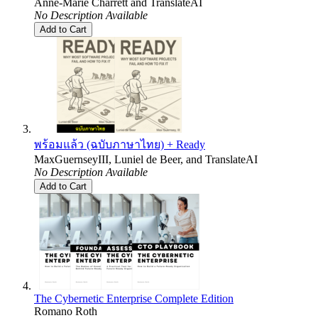
Anne-Marie Charrett
and
TranslateAI
No Description Available
Add to Cart
พร้อมแล้ว (ฉบับภาษาไทย) + Ready
MaxGuernseyIII
,
Luniel de Beer
, and
TranslateAI
No Description Available
Add to Cart
The Cybernetic Enterprise Complete Edition
Romano Roth