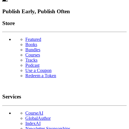
Footer
Publish Early, Publish Often
Links
Store
Featured
Books
Bundles
Courses
Tracks
Podcast
Use a Coupon
Redeem a Token
Services
CourseAI
GlobalAuthor
IndexAI
Newsletter Sponsorships