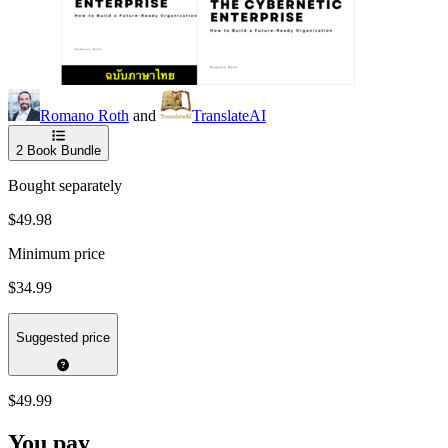
Romano Roth
and
TranslateAI
2
Book Bundle
Bought separately
$49.98
Minimum price
$34.99
Suggested price
$49.99
You pay