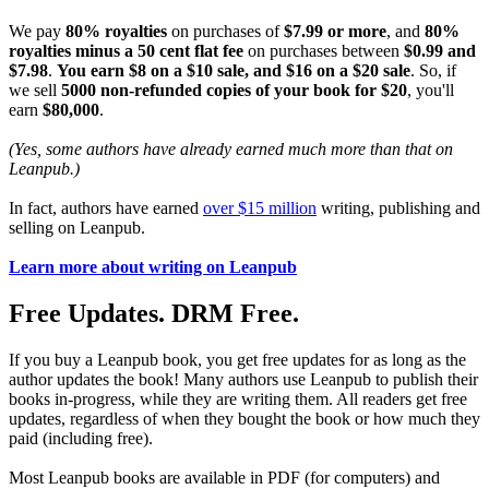
We pay
80% royalties
on purchases of
$7.99 or more
, and
80%
royalties minus a 50 cent flat fee
on purchases between
$0.99 and
$7.98
.
You earn $8 on a $10 sale, and $16 on a $20 sale
. So, if
we sell
5000 non-refunded copies of your book for $20
, you'll
earn
$80,000
.
(Yes, some authors have already earned much more than that on
Leanpub.)
In fact, authors have earned
over $15 million
writing, publishing and
selling on Leanpub.
Learn more about writing on Leanpub
Free Updates. DRM Free.
If you buy a Leanpub book, you get free updates for as long as the
author updates the book! Many authors use Leanpub to publish their
books in-progress, while they are writing them. All readers get free
updates, regardless of when they bought the book or how much they
paid (including free).
Most Leanpub books are available in PDF (for computers) and