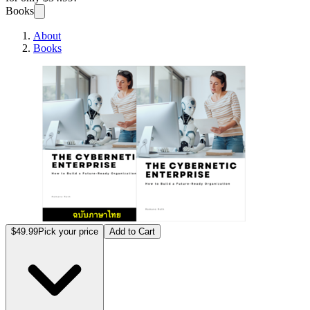
Books
About
Books
องค์ก
$49.99
Pick your price
Add to Cart