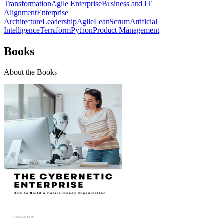
Transformation
Agile Enterprise
Business and IT
Alignment
Enterprise
Architecture
Leadership
Agile
Lean
Scrum
Artificial
Intelligence
Terraform
Python
Product Management
Books
About the Books