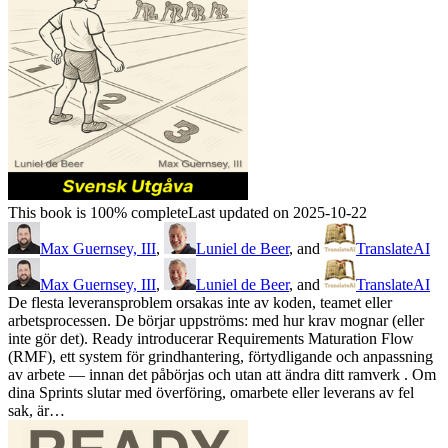
This book is 100% complete
Last updated on 2025-10-22
Max Guernsey, III
,
Luniel de Beer
, and
TranslateAI
Max Guernsey, III
,
Luniel de Beer
, and
TranslateAI
De flesta leveransproblem orsakas inte av koden, teamet eller
arbetsprocessen. De börjar uppströms: med hur krav mognar (eller
inte gör det). Ready introducerar Requirements Maturation Flow
(RMF), ett system för grindhantering, förtydligande och anpassning
av arbete — innan det påbörjas och utan att ändra ditt ramverk . Om
dina Sprints slutar med överföring, omarbete eller leverans av fel
sak, är…