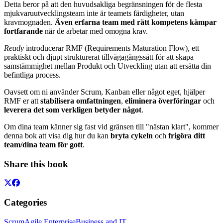
Detta beror på att den huvudsakliga begränsningen för de flesta
mjukvaruutvecklingsteam inte är teamets färdigheter, utan
kravmognaden.
Även erfarna team med rätt kompetens kämpar
fortfarande
när de arbetar med omogna krav.
Ready
introducerar RMF (Requirements Maturation Flow), ett
praktiskt och djupt strukturerat tillvägagångssätt för att skapa
samstämmighet mellan Produkt och Utveckling utan att ersätta din
befintliga process.
Oavsett om ni använder Scrum, Kanban eller något eget, hjälper
RMF er att
stabilisera omfattningen
,
eliminera överföringar
och
leverera det som verkligen betyder något
.
Om dina team känner sig fast vid gränsen till "nästan klart", kommer
denna bok att visa dig hur du kan
bryta cykeln
och
frigöra ditt
team/dina team för gott
.
Share this book
Categories
Scrum
Agile Enterprise
Business and IT