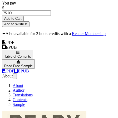
You pay
$
Add to Cart
Add to Wishlist
✦
Also available for 2 book credits with a
Reader Membership
PDF
EPUB
Table of Contents
Read Free Sample
PDF
EPUB
About
About
Author
Translations
Contents
Sample
Redo (Svensk Utg