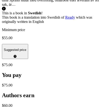
dina Sprints slutar med överföring, omarbete eller leverans av fel
sak, är…
This is a book in
Swedish
!
This book is a translation into Swedish of
Ready
which was
originally written in English
Minimum price
$55.00
Suggested price
$75.00
You pay
$75.00
Authors earn
$60.00