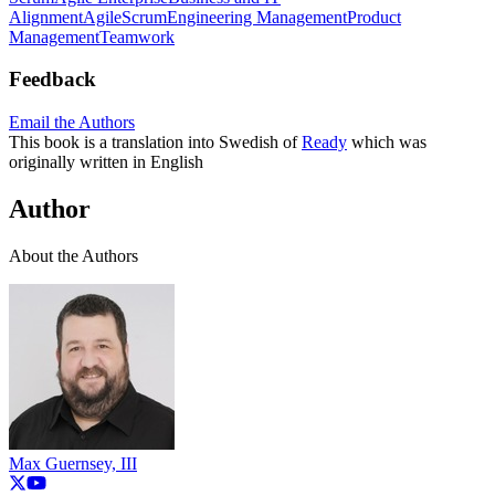
Alignment
Agile
Scrum
Engineering Management
Product
Management
Teamwork
Feedback
Email the Authors
This book is a translation into Swedish of
Ready
which was
originally written in English
Author
About the Authors
Max Guernsey, III