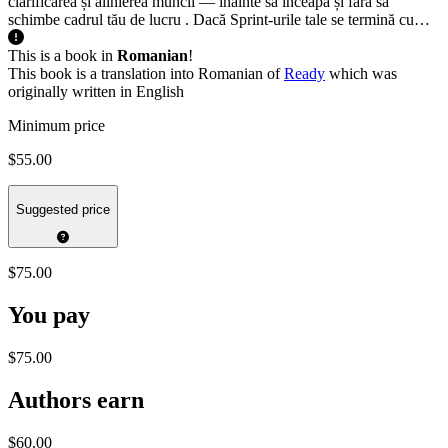
clarificarea și alinierea muncii — înainte să înceapă și fără să
schimbe cadrul tău de lucru . Dacă Sprint-urile tale se termină cu…
This is a book in
Romanian
!
This book is a translation into Romanian of
Ready
which was
originally written in English
Minimum price
$55.00
Suggested price
$75.00
You pay
$75.00
Authors earn
$60.00