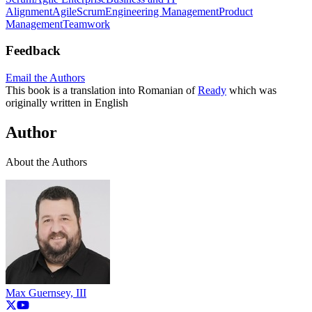
Alignment
Agile
Scrum
Engineering Management
Product
Management
Teamwork
Feedback
Email the Authors
This book is a translation into Romanian of
Ready
which was
originally written in English
Author
About the Authors
Max Guernsey, III