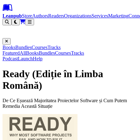
Leanpub Header
Leanpub Navigation
Skip to main content
Go to Leanpub.com
Leanpub
Store
Authors
Readers
Organizations
Services
Marketing
Conn
Filter
Books
Bundles
Courses
Tracks
Featured
All
Books
Bundles
Courses
Tracks
Podcast
Launch
Help
Ready (Ediție în Limba
Română)
De Ce Eșuează Majoritatea Proiectelor Software și Cum Putem
Remedia Această Situație