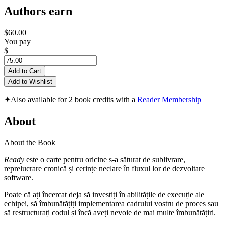
Authors earn
$60.00
You pay
$
Add to Cart
Add to Wishlist
✦
Also available for 2 book credits with a
Reader Membership
About
About the Book
Ready
este o carte pentru oricine s-a săturat de sublivrare,
reprelucrare cronică și cerințe neclare în fluxul lor de dezvoltare
software.
Poate că ați încercat deja să investiți în abilitățile de execuție ale
echipei, să îmbunătățiți implementarea cadrului vostru de proces sau
să restructurați codul și încă aveți nevoie de mai multe îmbunătățiri.