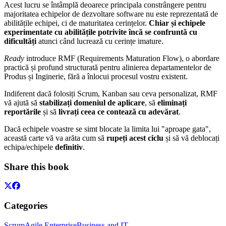
Acest lucru se întâmplă deoarece principala constrângere pentru
majoritatea echipelor de dezvoltare software nu este reprezentată de
abilitățile echipei, ci de maturitatea cerințelor.
Chiar și echipele
experimentate cu abilitățile potrivite încă se confruntă cu
dificultăți
atunci când lucrează cu cerințe imature.
Ready
introduce RMF (Requirements Maturation Flow), o abordare
practică și profund structurată pentru alinierea departamentelor de
Produs și Inginerie, fără a înlocui procesul vostru existent.
Indiferent dacă folosiți Scrum, Kanban sau ceva personalizat, RMF
vă ajută să
stabilizați domeniul de aplicare
, să
eliminați
reportările
și să
livrați ceea ce contează cu adevărat
.
Dacă echipele voastre se simt blocate la limita lui "aproape gata",
această carte vă va arăta cum să
rupeți acest ciclu
și să vă deblocați
echipa/echipele
definitiv
.
Share this book
Categories
Scrum
Agile Enterprise
Business and IT