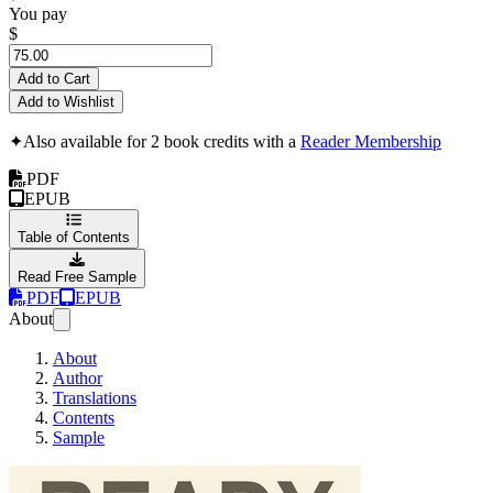
You pay
$
Add to Cart
Add to Wishlist
✦
Also available for 2 book credits with a
Reader Membership
PDF
EPUB
Table of Contents
Read Free Sample
PDF
EPUB
About
About
Author
Translations
Contents
Sample
Ready (Ediție în 