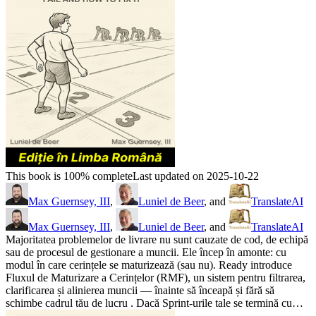
This book is 100% complete
Last updated on 2025-10-22
Max Guernsey, III
,
Luniel de Beer
, and
TranslateAI
Max Guernsey, III
,
Luniel de Beer
, and
TranslateAI
Majoritatea problemelor de livrare nu sunt cauzate de cod, de echipă
sau de procesul de gestionare a muncii. Ele încep în amonte: cu
modul în care cerințele se maturizează (sau nu). Ready introduce
Fluxul de Maturizare a Cerințelor (RMF), un sistem pentru filtrarea,
clarificarea și alinierea muncii — înainte să înceapă și fără să
schimbe cadrul tău de lucru . Dacă Sprint-urile tale se termină cu…