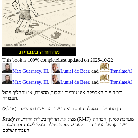
This book is 100% complete
Last updated on 2025-10-22
Max Guernsey, III
,
Luniel de Beer
, and
TranslateAI
Max Guernsey, III
,
Luniel de Beer
, and
TranslateAI
רוב בעיות האספקה אינן נגרמות מהקוד, מהצוות, או מתהליך ניהול
העבודה.
באופן שבו הדרישות מבשילות (או לא).
הן מתחילות
במעלה הזרם:
Ready
מציג את תהליך בשלות הדרישות (RMF), מערכת לסינון, הבהרה
ויישור קו של העבודה —
לפני שהיא מתחילה
ו
מבלי לשנות את מסגרת
העבודה שלכם
.