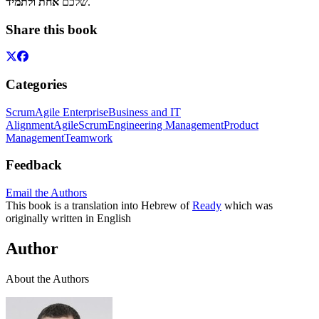
אחת ולתמיד
שלכם
.
Share this book
Categories
Scrum
Agile Enterprise
Business and IT
Alignment
Agile
Scrum
Engineering Management
Product
Management
Teamwork
Feedback
Email the Authors
This book is a translation into Hebrew of
Ready
which was
originally written in English
Author
About the Authors