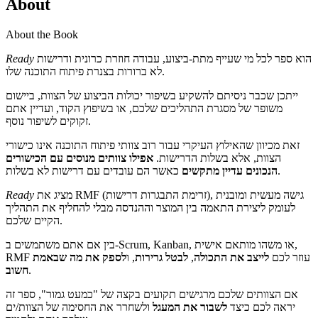
About
About the Book
Ready
הוא ספר לכל מי שעייף מתת-ביצוע, עבודה חוזרת כרונית ודרישות
לא ברורות בצנרת פיתוח התוכנה שלו.
ייתכן שכבר ניסיתם להשקיע בשיפור יכולות הביצוע של הצוות, ביישום
משופר של מסגרת התהליכים שלכם, או בשיפוץ הקוד, ועדיין אתם
זקוקים לשיפור נוסף.
זאת מכיוון שהאילוץ העיקרי עבור רוב צוותי פיתוח התוכנה אינו כישורי
הצוות, אלא בשלות הדרישות.
אפילו צוותים מנוסים עם הכישורים
כאשר הם עובדים עם דרישות לא בשלות.
הנכונים עדיין מתקשים
Ready
מציג את RMF (זרימת התבגרות דרישות), גישה מעשית ומובנית
לעומק ליצירת התאמה בין המוצר וההנדסה מבלי להחליף את התהליך
הקיים שלכם.
בין אם אתם משתמשים ב-Scrum, Kanban, או משהו מותאם אישית,
לספק את מה שבאמת
, ו
לבטל גרירות
,
לייצב את התכולה
RMF עוזר לכם
חשוב
.
אם הצוותים שלכם מרגישים תקועים בקצה של "כמעט גמור", ספר זה
יראה לכם כיצד
לשבור את המעגל
ולשחרר את החסימה של הצוות/ים