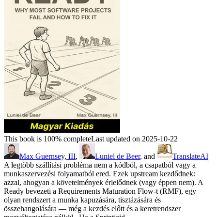
This book is 100% complete
Last updated on 2025-10-22
Max Guernsey, III
,
Luniel de Beer
, and
TranslateAI
A legtöbb szállítási probléma nem a kódból, a csapatból vagy a
munkaszervezési folyamatból ered. Ezek upstream kezdődnek:
azzal, ahogyan a követelmények érlelődnek (vagy éppen nem). A
Ready bevezeti a Requirements Maturation Flow-t (RMF), egy
olyan rendszert a munka kapuzására, tisztázására és
összehangolására — még a kezdés előtt és a keretrendszer