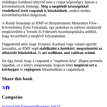
elsődleges korlátozó tényező nem a csapat képességei, hanem a
követelmények érettsége.
Még a megfelelő készségekkel
rendelkező érett csapatok is küszködnek
, amikor éretlen
követelményekkel dolgoznak.
A
Ready
bemutatja az RMF-et (Requirements Maturation Flow -
Követelmény Érési Folyamat), egy praktikus és mélyen strukturált
megközelítést a Termék és Fejlesztés összehangolására anélkül,
hogy lecserélnéd a meglévő folyamataidat.
Függetlenül attól, hogy Scrumot, Kanbant vagy valami egyedit
használsz, az RMF segít
stabilizálni a hatókört
,
megszüntetni az
áthúzódó feladatokat
, és
azt szállítani, ami valóban számít
.
Ha úgy érzed, hogy a csapataid a "majdnem kész" állapot peremén
ragadtak, ez a könyv megmutatja, hogyan lehet
megtörni ezt a
körforgást
és
véglegesen
felszabadítani a csapato(ka)t.
Share this book
Categories
Scrum
Agile Enterprise
Business and IT