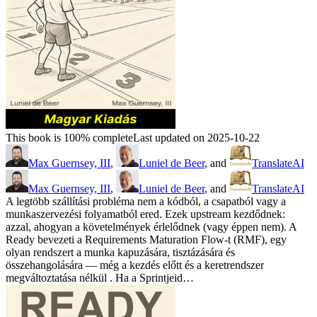
This book is 100% complete
Last updated on 2025-10-22
Max Guernsey, III
,
Luniel de Beer
, and
TranslateAI
Max Guernsey, III
,
Luniel de Beer
, and
TranslateAI
A legtöbb szállítási probléma nem a kódból, a csapatból vagy a
munkaszervezési folyamatból ered. Ezek upstream kezdődnek:
azzal, ahogyan a követelmények érlelődnek (vagy éppen nem). A
Ready bevezeti a Requirements Maturation Flow-t (RMF), egy
olyan rendszert a munka kapuzására, tisztázására és
összehangolására — még a kezdés előtt és a keretrendszer
megváltoztatása nélkül . Ha a Sprintjeid…