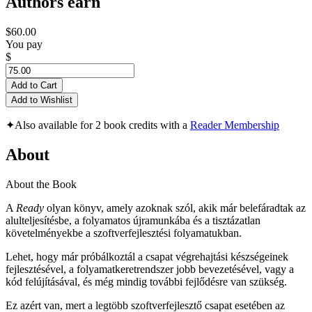
Authors earn
$60.00
You pay
$
Add to Cart
Add to Wishlist
✦
Also available for 2 book credits with a
Reader Membership
About
About the Book
A
Ready
olyan könyv, amely azoknak szól, akik már belefáradtak az
alulteljesítésbe, a folyamatos újramunkába és a tisztázatlan
követelményekbe a szoftverfejlesztési folyamatukban.
Lehet, hogy már próbálkoztál a csapat végrehajtási készségeinek
fejlesztésével, a folyamatkeretrendszer jobb bevezetésével, vagy a
kód felújításával, és még mindig további fejlődésre van szükség.
Ez azért van, mert a legtöbb szoftverfejlesztő csapat esetében az