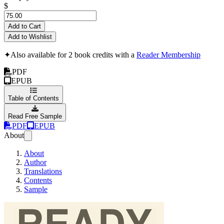
$
Add to Cart
Add to Wishlist
✦
Also available for 2 book credits with a
Reader Membership
PDF
EPUB
Table of Contents
Read Free Sample
PDF
EPUB
About
About
Author
Translations
Contents
Sample
Készen áll (Magya