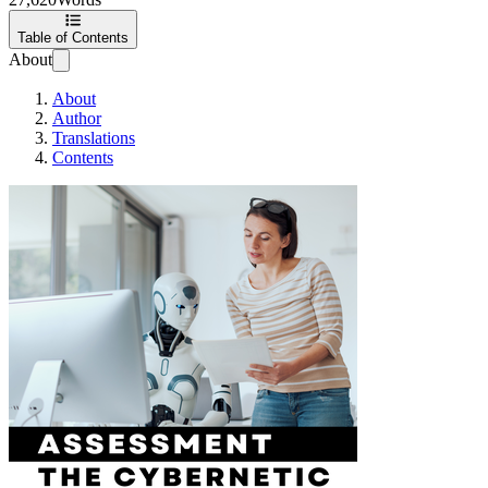
Table of Contents
About
About
Author
Translations
Contents
Kibernetikai Válla