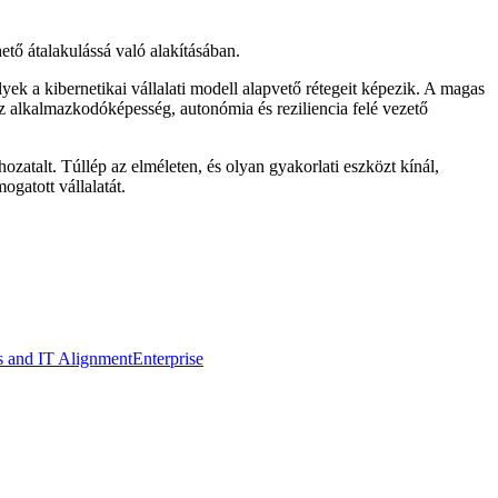
ető átalakulássá való alakításában.
lyek a kibernetikai vállalati modell alapvető rétegeit képezik. A magas
az alkalmazkodóképesség, autonómia és reziliencia felé vezető
zatalt. Túllép az elméleten, és olyan gyakorlati eszközt kínál,
ogatott vállalatát.
s and IT Alignment
Enterprise