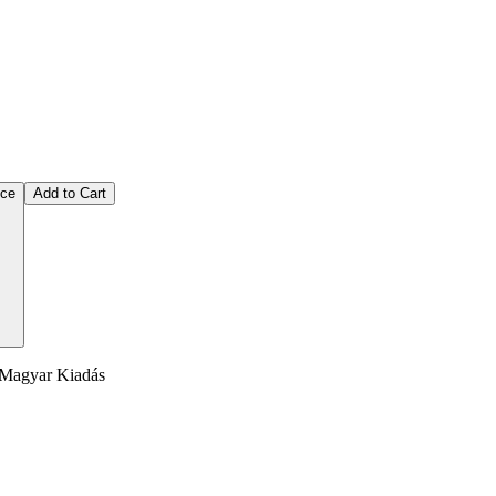
ice
Add to Cart
- Magyar Kiadás