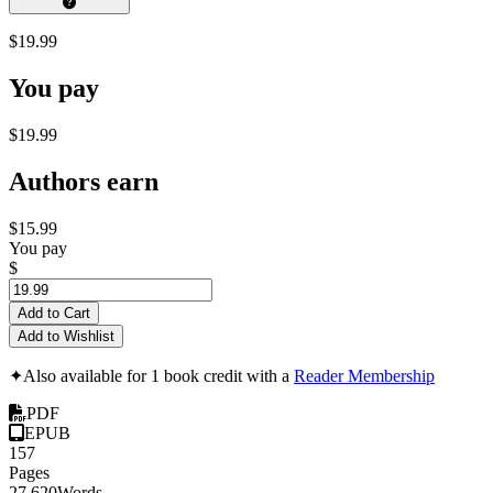
$19.99
You pay
$19.99
Authors earn
$15.99
You pay
$
Add to Cart
Add to Wishlist
✦
Also available for 1 book credit with a
Reader Membership
PDF
EPUB
157
Pages
27,620
Words