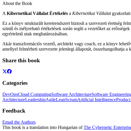
About the Book
A
Kibernetikai Vállalat Értékelés
a
Kibernetikai Vállalat
gyakorlati
Ez a könyv strukturált keretrendszert biztosít a szervezeti érettség f
szintű és mélyreható értékelések során segíti a vezetőket az erőssége
egyértelmű utak meghatározásában.
Akár transzformációs vezető, architekt vagy coach, ez a könyv lehetőv
amellyel felmérheti szervezete jelenlegi állapotát, összehangolhatja a k
Share this book
Categories
DevOps
Cloud Computing
Software Architecture
Software Engineerin
Architecture
Leadership
Agile
Lean
Scrum
Artificial Intelligence
Produc
Feedback
Email the Authors
This book is a translation into Hungarian of
The Cybernetic Enterpris