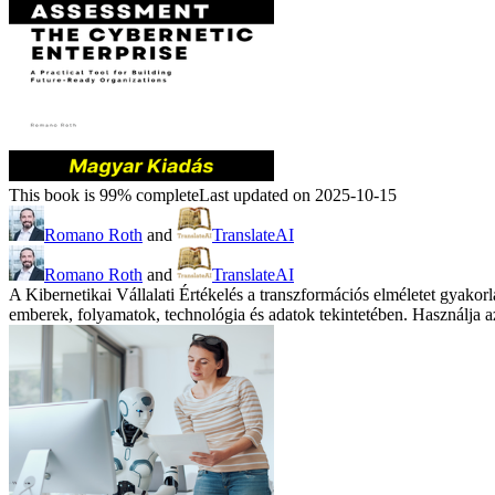
This book is 99% complete
Last updated on 2025-10-15
Romano Roth
and
TranslateAI
Romano Roth
and
TranslateAI
A Kibernetikai Vállalati Értékelés a transzformációs elméletet gyakorla
emberek, folyamatok, technológia és adatok tekintetében. Használja az