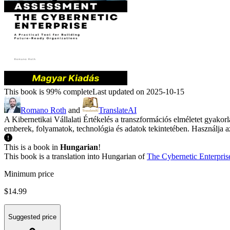
This book is 99% complete
Last updated on 2025-10-15
Romano Roth
and
TranslateAI
A Kibernetikai Vállalati Értékelés a transzformációs elméletet gyakorla
emberek, folyamatok, technológia és adatok tekintetében. Használja az
This is a book in
Hungarian
!
This book is a translation into Hungarian of
The Cybernetic Enterpris
Minimum price
$14.99
Suggested price