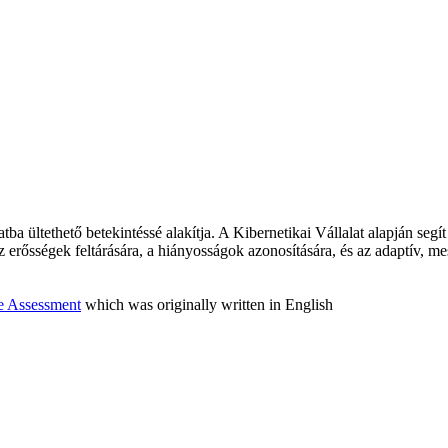
tba ültethető betekintéssé alakítja. A Kibernetikai Vállalat alapján seg
 erősségek feltárására, a hiányosságok azonosítására, és az adaptív, me
e Assessment
which was originally written in English