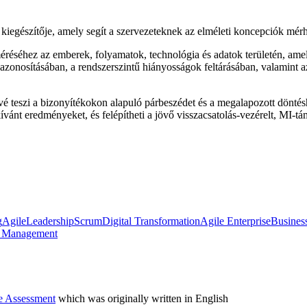
 kiegészítője, amely segít a szervezeteknek az elméleti koncepciók mérh
elméréséhez az emberek, folyamatok, technológia és adatok területén, ame
k azonosításában, a rendszerszintű hiányosságok feltárásában, valamint 
é teszi a bizonyítékokon alapuló párbeszédet és a megalapozott döntésho
ívánt eredményeket, és felépítheti a jövő visszacsatolás-vezérelt, MI-tám
g
Agile
Leadership
Scrum
Digital Transformation
Agile Enterprise
Busines
t Management
e Assessment
which was originally written in English