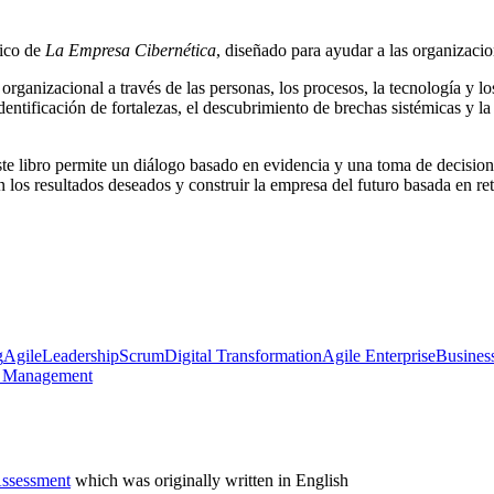
tico de
La Empresa Cibernética
, diseñado para ayudar a las organizaci
organizacional a través de las personas, los procesos, la tecnología y l
identificación de fortalezas, el descubrimiento de brechas sistémicas y l
este libro permite un diálogo basado en evidencia y una toma de decision
on los resultados deseados y construir la empresa del futuro basada en r
g
Agile
Leadership
Scrum
Digital Transformation
Agile Enterprise
Busines
t Management
Assessment
which was originally written in English