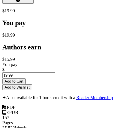
$19.99
You pay
$19.99
Authors earn
$15.99
You pay
$
Add to Cart
Add to Wishlist
✦
Also available for 1 book credit with a
Reader Membership
PDF
EPUB
157
Pages
35,523
Words