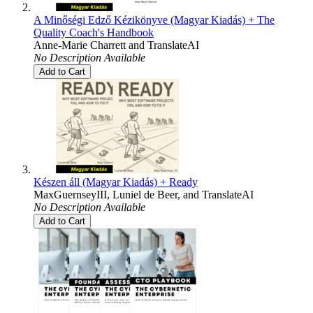
A Minőségi Edző Kézikönyve (Magyar Kiadás) + The
Quality Coach's Handbook
Anne-Marie Charrett
and
TranslateAI
No Description Available
Add to Cart
Készen áll (Magyar Kiadás) + Ready
MaxGuernseyIII
,
Luniel de Beer
, and
TranslateAI
No Description Available
Add to Cart