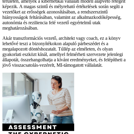
területén, amelyek a kibernetikai vállalati modell alapvető rétegeit
képezik. A magas szintű és mélyreható értékelések során segíti a
vezetőket az erősségek azonosításában, a rendszerszintű
hiányosságok feltárásában, valamint az alkalmazkodóképesség,
autonómia és reziliencia felé vezető egyértelmű utak
meghatározásában.
Akár transzformációs vezető, architekt vagy coach, ez a könyv
lehetővé teszi a bizonyítékokon alapuló párbeszédet és a
megalapozott döntéshozatalt. Túllép az elméleten, és olyan
gyakorlati eszközt kínál, amellyel felmérheti szervezete jelenlegi
állapotát, összehangolhatja a kívánt eredményeket, és felépítheti a
jövő visszacsatolás-vezérelt, MI-támogatott vállalatát.