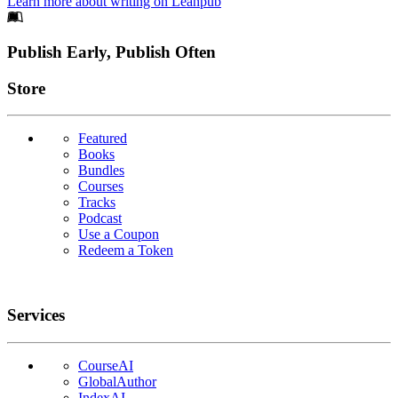
Learn more about writing on Leanpub
Footer
Publish Early, Publish Often
Links
Store
Featured
Books
Bundles
Courses
Tracks
Podcast
Use a Coupon
Redeem a Token
Services
CourseAI
GlobalAuthor
IndexAI