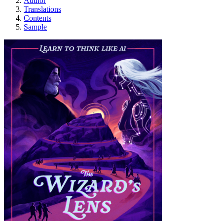
Author
Translations
Contents
Sample
魔術師のレンズ：