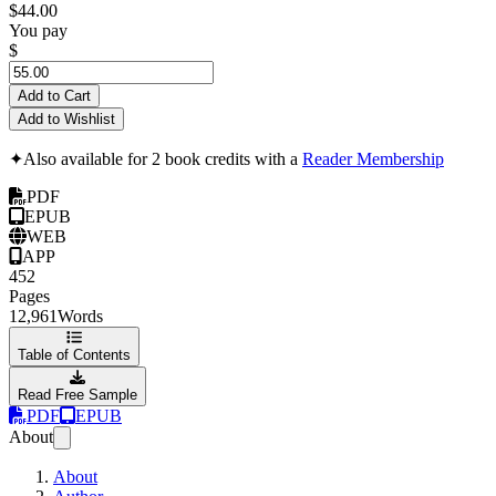
$44.00
You pay
$
Add to Cart
Add to Wishlist
✦
Also available for 2 book credits with a
Reader Membership
PDF
EPUB
WEB
APP
452
Pages
12,961
Words
Table of Contents
Read Free Sample
PDF
EPUB
About
About