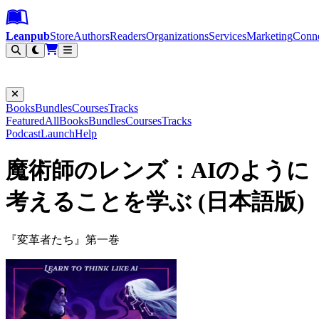
Leanpub Header
Leanpub Navigation
Skip to main content
Go to Leanpub.com
Leanpub
Store
Authors
Readers
Organizations
Services
Marketing
Conn
Filter
Books
Bundles
Courses
Tracks
Featured
All
Books
Bundles
Courses
Tracks
Podcast
Launch
Help
魔術師のレンズ：AIのように
考えることを学ぶ (日本語版)
『変革者たち』第一巻