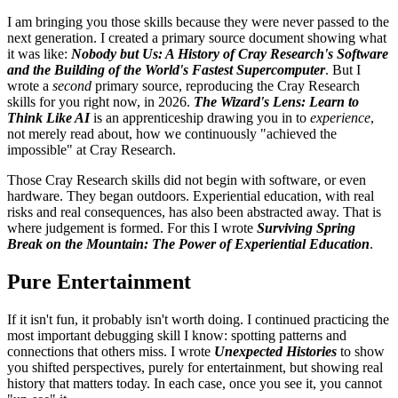
I am bringing you those skills because they were never passed to the
next generation. I created a primary source document showing what
it was like:
Nobody but Us: A History of Cray Research's Software
and the Building of the World's Fastest Supercomputer
. But I
wrote a
second
primary source, reproducing the Cray Research
skills for you right now, in 2026.
The Wizard's Lens: Learn to
Think Like AI
is an apprenticeship drawing you in to
experience
,
not merely read about, how we continuously "achieved the
impossible" at Cray Research.
Those Cray Research skills did not begin with software, or even
hardware. They began outdoors. Experiential education, with real
risks and real consequences, has also been abstracted away. That is
where judgement is formed. For this I wrote
Surviving Spring
Break on the Mountain: The Power of Experiential Education
.
Pure Entertainment
If it isn't fun, it probably isn't worth doing. I continued practicing the
most important debugging skill I know: spotting patterns and
connections that others miss. I wrote
Unexpected Histories
to show
you shifted perspectives, purely for entertainment, but showing real
history that matters today. In each case, once you see it, you cannot