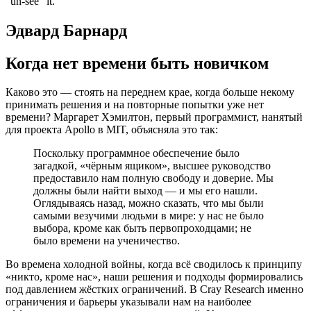
"un-see" it.
Эдвард Барнард
Когда нет времени быть новичком
Каково это — стоять на переднем крае, когда больше некому
принимать решения и на повторные попытки уже нет
времени? Маргарет Хэмилтон, первый программист, нанятый
для проекта Apollo в MIT, объясняла это так:
Поскольку программное обеспечение было
загадкой, «чёрным ящиком», высшее руководство
предоставило нам полную свободу и доверие. Мы
должны были найти выход — и мы его нашли.
Оглядываясь назад, можно сказать, что мы были
самыми везучими людьми в мире: у нас не было
выбора, кроме как быть первопроходцами; не
было времени на ученичество.
Во времена холодной войны, когда всё сводилось к принципу
«никто, кроме нас», наши решения и подходы формировались
под давлением жёстких ограничений. В Cray Research именно
ограничения и барьеры указывали нам на наиболее