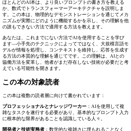
ほとんどのAI本は、より良いプロンプトの書き方を教える
か、数式でトランスフォーマーアーキテクチャを説明しま
す。この本は、物理的なデモンストレーションを通じてメカ
ニズムが実際にどのように機能するかを示し、その理解を他
の誰もできない方法で適用する方法を教えます。
あなたは、これまでにない方法でAIを使用することを学び
ます—小手先のテクニックによってではなく、大規模言語モ
デルが情報を処理し、コンテキストを維持し、応答を生成す
る方法の本質的な理解を通じてです。この理解は、AIとの
協働方法を変革し、他者がまだ存在しない技術が必要だと考
えている可能性を開きます。
この本の対象読者
この本は複数の読者層に向けて書かれています：
プロフェッショナルとナレッジワーカー
：AIを使用して複
雑なタスクを遂行する必要があり、基本的なプロンプト入力
に根本的な限界があることを認識している人々。
開発者と技術実務者
：数学的な複雑さに埋もれることなく