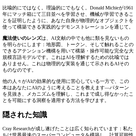
比喩的にではなく。理論的にでもなく。Donald Michieが1961
年にマッチ箱にて三目並べを学習させ、機械が学習できるこ
とを証明したように、あなた自身が物理的なオブジェクトを
使って構築できる実践的なデモンストレーションを通じて。
魔法使いのレンズ
は、AI文献の中でも他に類を見ないもの
を明らかにします：地形図、トークン、そして触れることの
できるアテンション機構を用いて構築・操作可能な完全な大
規模言語モデルです。これはAIを理解するための比喩では
ありません。これは物理的な実装を通じて示されるAIその
ものなのです。
他の人々がAIの効果的な使用に苦心している一方で、この
本はあなたにAIのように考えることを教えます—パターン
を見抜き、メカニズムを理解し、これまで成し得なかったこ
とを可能にする洞察を適用する方法を学びます。
隠された知識
Cray Researchが成し遂げたことは広く知られています：私た
ちは世界最速のスーパーコンピュータを構築し、計算可能性