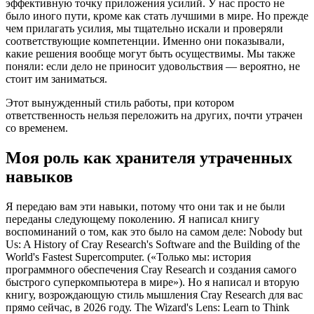
эффективную точку приложения усилий. У нас просто не
было иного пути, кроме как стать лучшими в мире. Но прежде
чем прилагать усилия, мы тщательно искали и проверяли
соответствующие компетенции. Именно они показывали,
какие решения вообще могут быть осуществимы. Мы также
поняли: если дело не приносит удовольствия — вероятно, не
стоит им заниматься.
Этот вынужденный стиль работы, при котором
ответственность нельзя переложить на других, почти утрачен
со временем.
Моя роль как хранителя утраченных
навыков
Я передаю вам эти навыки, потому что они так и не были
переданы следующему поколению. Я написал книгу
воспоминаний о том, как это было на самом деле: Nobody but
Us: A History of Cray Research's Software and the Building of the
World's Fastest Supercomputer. («Только мы: история
программного обеспечения Cray Research и создания самого
быстрого суперкомпьютера в мире»). Но я написал и вторую
книгу, возрождающую стиль мышления Cray Research для вас
прямо сейчас, в 2026 году. The Wizard's Lens: Learn to Think