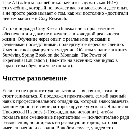
Like AI («Линза волшебника: научитесь думать как ИИ») —
это учебник, который погружает вас в атмосферу и дает опыт,
а не просто рассказывает о том, как мы постоянно «достигали
невозможного» в Cray Research.
Истоки подхода Cray Research лежат не в программном
обеспечении и даже не в железе, а в холодной реальности
жизни. Обучение через опыт, с реальными рисками и
реальными последствиями, подвергнутое переосмыслению.
Именно так формируется суждение. Об этом я написал книгу
Surviving Spring Break on the Mountain: The Power of
Experiential Education («Выжить на весенних каникулах в
горах: сила обучения через опыт»).
Чистое развлечение
Если это не приносит удовольствия — вероятно, этим не
стоит заниматься. Я продолжал практиковать самый важный
навык профессионального отладчика, который знаю: замечать
закономерности и связи, которые другие упускают. Я написал
Unexpected Histories («Неожиданные истории»), чтобы
показать вам смещенные перспективы — исключительно ради
развлечения, но опираясь на реальную историю, которая
имеет значение и сегодня. В любом случае, увидев это