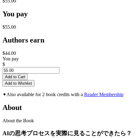
$55.00
You pay
$55.00
Authors earn
$44.00
You pay
$
Add to Cart
Add to Wishlist
✦
Also available for 2 book credits with a
Reader Membership
About
About the Book
AIの思考プロセスを実際に見ることができたら？