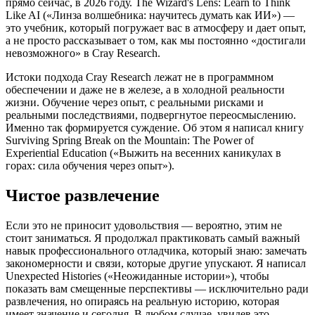
прямо сейчас, в 2026 году. The Wizard's Lens: Learn to Think
Like AI («Линза волшебника: научитесь думать как ИИ») —
это учебник, который погружает вас в атмосферу и дает опыт,
а не просто рассказывает о том, как мы постоянно «достигали
невозможного» в Cray Research.
Истоки подхода Cray Research лежат не в программном
обеспечении и даже не в железе, а в холодной реальности
жизни. Обучение через опыт, с реальными рисками и
реальными последствиями, подвергнутое переосмыслению.
Именно так формируется суждение. Об этом я написал книгу
Surviving Spring Break on the Mountain: The Power of
Experiential Education («Выжить на весенних каникулах в
горах: сила обучения через опыт»).
Чистое развлечение
Если это не приносит удовольствия — вероятно, этим не
стоит заниматься. Я продолжал практиковать самый важный
навык профессионального отладчика, который знаю: замечать
закономерности и связи, которые другие упускают. Я написал
Unexpected Histories («Неожиданные истории»), чтобы
показать вам смещенные перспективы — исключительно ради
развлечения, но опираясь на реальную историю, которая
имеет значение и сегодня. В любом случае, увидев это