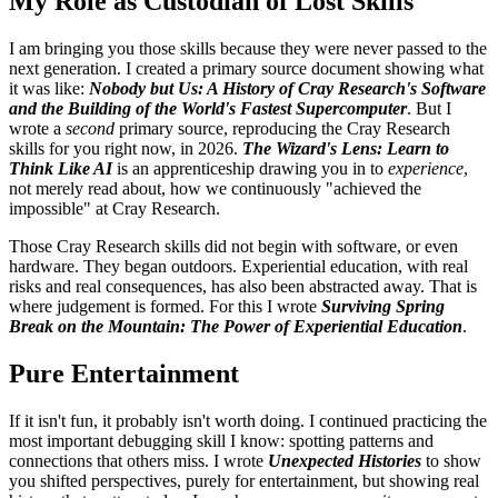
My Role as Custodian of Lost Skills
I am bringing you those skills because they were never passed to the
next generation. I created a primary source document showing what
it was like:
Nobody but Us: A History of Cray Research's Software
and the Building of the World's Fastest Supercomputer
. But I
wrote a
second
primary source, reproducing the Cray Research
skills for you right now, in 2026.
The Wizard's Lens: Learn to
Think Like AI
is an apprenticeship drawing you in to
experience
,
not merely read about, how we continuously "achieved the
impossible" at Cray Research.
Those Cray Research skills did not begin with software, or even
hardware. They began outdoors. Experiential education, with real
risks and real consequences, has also been abstracted away. That is
where judgement is formed. For this I wrote
Surviving Spring
Break on the Mountain: The Power of Experiential Education
.
Pure Entertainment
If it isn't fun, it probably isn't worth doing. I continued practicing the
most important debugging skill I know: spotting patterns and
connections that others miss. I wrote
Unexpected Histories
to show
you shifted perspectives, purely for entertainment, but showing real