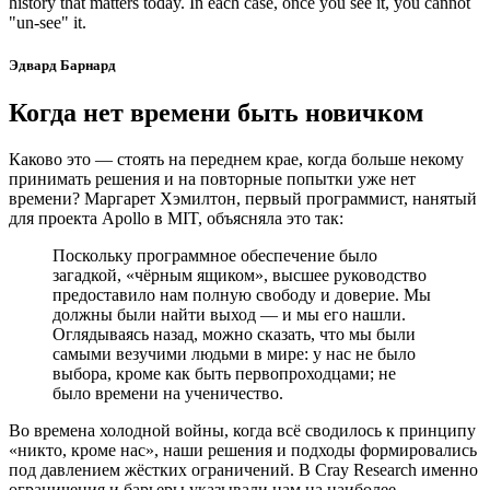
history that matters today. In each case, once you see it, you cannot
"un-see" it.
Эдвард Барнард
Когда нет времени быть новичком
Каково это — стоять на переднем крае, когда больше некому
принимать решения и на повторные попытки уже нет
времени? Маргарет Хэмилтон, первый программист, нанятый
для проекта Apollo в MIT, объясняла это так:
Поскольку программное обеспечение было
загадкой, «чёрным ящиком», высшее руководство
предоставило нам полную свободу и доверие. Мы
должны были найти выход — и мы его нашли.
Оглядываясь назад, можно сказать, что мы были
самыми везучими людьми в мире: у нас не было
выбора, кроме как быть первопроходцами; не
было времени на ученичество.
Во времена холодной войны, когда всё сводилось к принципу
«никто, кроме нас», наши решения и подходы формировались
под давлением жёстких ограничений. В Cray Research именно
ограничения и барьеры указывали нам на наиболее