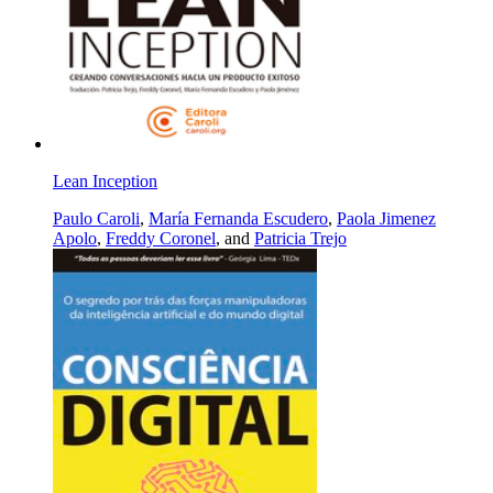
Lean Inception
Paulo Caroli
,
María Fernanda Escudero
,
Paola Jimenez
Apolo
,
Freddy Coronel
, and
Patricia Trejo