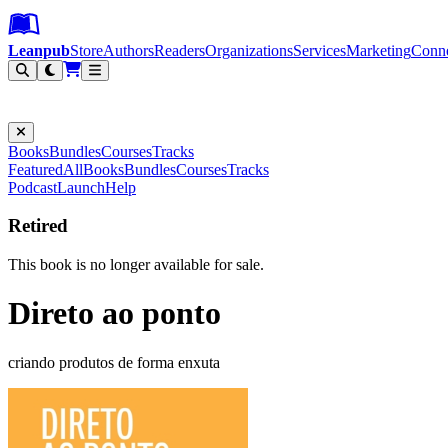
Leanpub Header
Leanpub Navigation
Skip to main content
Go to Leanpub.com
Leanpub
Store
Authors
Readers
Organizations
Services
Marketing
Conn
Filter
Books
Bundles
Courses
Tracks
Featured
All
Books
Bundles
Courses
Tracks
Podcast
Launch
Help
Retired
This book is no longer available for sale.
Direto ao ponto
criando produtos de forma enxuta