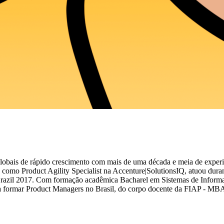
obais de rápido crescimento com mais de uma década e meia de experiê
a como Product Agility Specialist na Accenture|SolutionsIQ, atuou dur
le Brazil 2017. Com formação acadêmica Bacharel em Sistemas de Infor
ra formar Product Managers no Brasil, do corpo docente da FIAP - MBA 