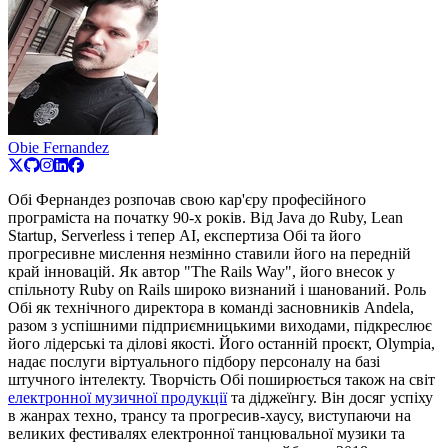
Obie Fernandez
Обі Фернандез розпочав свою кар'єру професійного
програміста на початку 90-х років. Від Java до Ruby, Lean
Startup, Serverless і тепер AI, експертиза Обі та його
прогресивне мислення незмінно ставили його на передній
край інновацій. Як автор "The Rails Way", його внесок у
спільноту Ruby on Rails широко визнаний і шанований. Роль
Обі як технічного директора в команді засновників Andela,
разом з успішними підприємницькими виходами, підкреслює
його лідерські та ділові якості. Його останній проєкт, Olympia,
надає послуги віртуального підбору персоналу на базі
штучного інтелекту. Творчість Обі поширюється також на світ
електронної музичної продукції
та діджеїнгу. Він досяг успіху
в жанрах техно, трансу та прогресив-хаусу, виступаючи на
великих фестивалях електронної танцювальної музики та