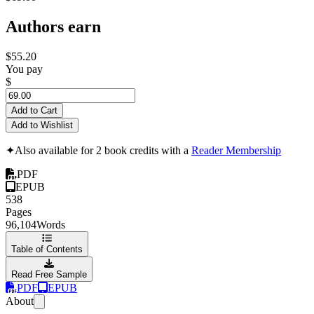
Authors earn
$55.20
You pay
$
Add to Cart
Add to Wishlist
✦
Also available for 2 book credits with a
Reader Membership
PDF
EPUB
538
Pages
96,104
Words
Table of Contents
Read Free Sample
PDF
EPUB
About