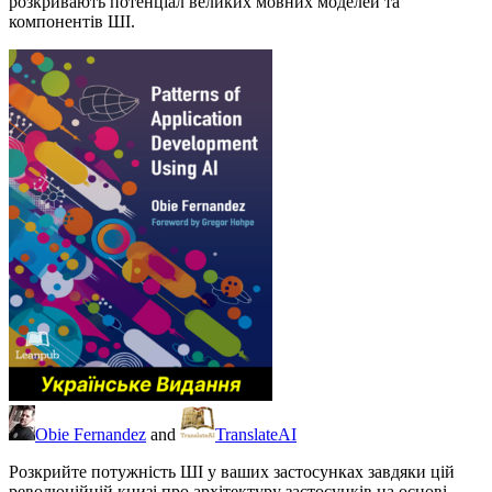
розкривають потенціал великих мовних моделей та
компонентів ШІ.
Obie Fernandez
and
TranslateAI
Розкрийте потужність ШІ у ваших застосунках завдяки цій
революційній книзі про архітектуру застосунків на основі