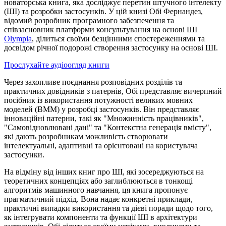
новаторська книга, яка досліджує перетин штучного інтелекту
(ШІ) та розробки застосунків. У цій книзі Обі Фернандез,
відомий розробник програмного забезпечення та
співзасновник платформи консультування на основі ШІ
Olympia
, ділиться своїми безцінними спостереженнями та
досвідом річної подорожі створення застосунку на основі ШІ.
Прослухайте аудіоогляд книги
Через захопливе поєднання розповідних розділів та
практичних довідників з патернів, Обі представляє вичерпний
посібник із використання потужності великих мовних
моделей (ВММ) у розробці застосунків. Він представляє
інноваційні патерни, такі як "Множинність працівників",
"Самовідновлювані дані" та "Контекстна генерація вмісту",
які дають розробникам можливість створювати
інтелектуальні, адаптивні та орієнтовані на користувача
застосунки.
На відміну від інших книг про ШІ, які зосереджуються на
теоретичних концепціях або заглиблюються в тонкощі
алгоритмів машинного навчання, ця книга пропонує
прагматичний підхід. Вона надає конкретні приклади,
практичні випадки використання та дієві поради щодо того,
як інтегрувати компоненти та функції ШІ в архітектури