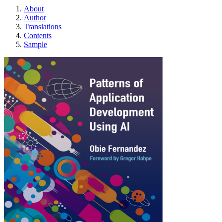
About
Author
Translations
Contents
Sample
Патерни Розробки