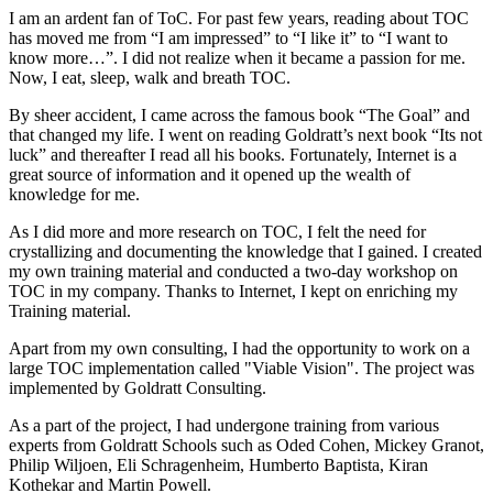
I am an ardent fan of ToC. For past few years, reading about TOC
has moved me from “I am impressed” to “I like it” to “I want to
know more…”. I did not realize when it became a passion for me.
Now, I eat, sleep, walk and breath TOC.
By sheer accident, I came across the famous book “The Goal” and
that changed my life. I went on reading Goldratt’s next book “Its not
luck” and thereafter I read all his books. Fortunately, Internet is a
great source of information and it opened up the wealth of
knowledge for me.
As I did more and more research on TOC, I felt the need for
crystallizing and documenting the knowledge that I gained. I created
my own training material and conducted a two-day workshop on
TOC in my company. Thanks to Internet, I kept on enriching my
Training material.
Apart from my own consulting, I had the opportunity to work on a
large TOC implementation called "Viable Vision". The project was
implemented by Goldratt Consulting.
As a part of the project, I had undergone training from various
experts from Goldratt Schools such as Oded Cohen, Mickey Granot,
Philip Wiljoen, Eli Schragenheim, Humberto Baptista, Kiran
Kothekar and Martin Powell.