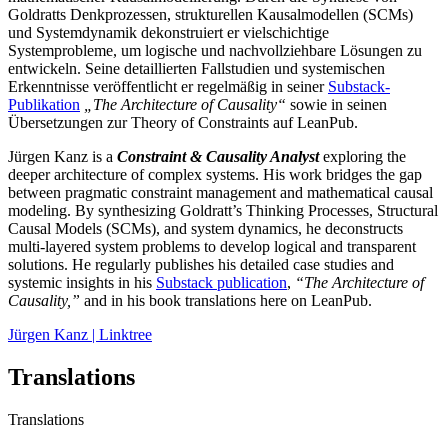
Goldratts Denkprozessen, strukturellen Kausalmodellen (SCMs)
und Systemdynamik dekonstruiert er vielschichtige
Systemprobleme, um logische und nachvollziehbare Lösungen zu
entwickeln. Seine detaillierten Fallstudien und systemischen
Erkenntnisse veröffentlicht er regelmäßig in seiner
Substack-
Publikation
„The Architecture of Causality“
sowie in seinen
Übersetzungen zur Theory of Constraints auf LeanPub.
Jürgen Kanz is a
Constraint & Causality Analyst
exploring the
deeper architecture of complex systems. His work bridges the gap
between pragmatic constraint management and mathematical causal
modeling. By synthesizing Goldratt’s Thinking Processes, Structural
Causal Models (SCMs), and system dynamics, he deconstructs
multi-layered system problems to develop logical and transparent
solutions. He regularly publishes his detailed case studies and
systemic insights in his
Substack publication
,
“The Architecture of
Causality,”
and in his book translations here on LeanPub.
Jürgen Kanz | Linktree
Translations
Translations