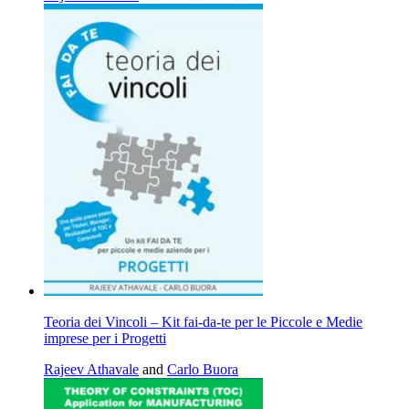
Teoria dei Vincoli – Kit fai-da-te per le Piccole e Medie
imprese per i Progetti
Rajeev Athavale
and
Carlo Buora