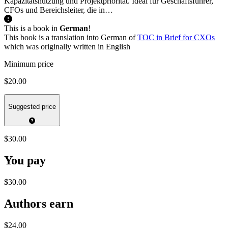
Kapazitätsnutzung und Projektpriorität. Ideal für Geschäftsführer,
CFOs und Bereichsleiter, die in…
This is a book in
German
!
This book is a translation into German of
TOC in Brief for CXOs
which was originally written in English
Minimum price
$20.00
Suggested price
$30.00
You pay
$30.00
Authors earn
$24.00