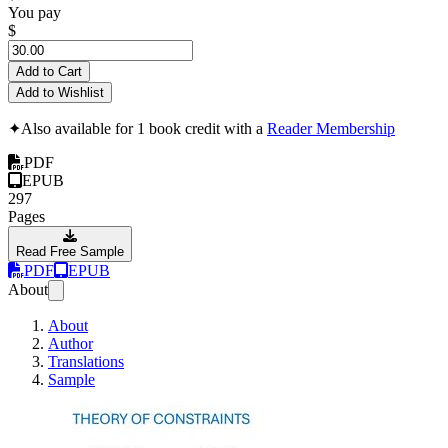
You pay
$
Add to Cart
Add to Wishlist
✦
Also available for 1 book credit with a
Reader Membership
PDF
EPUB
297
Pages
Read Free Sample
PDF
EPUB
About
About
Author
Translations
Sample
TOC kompakt für 