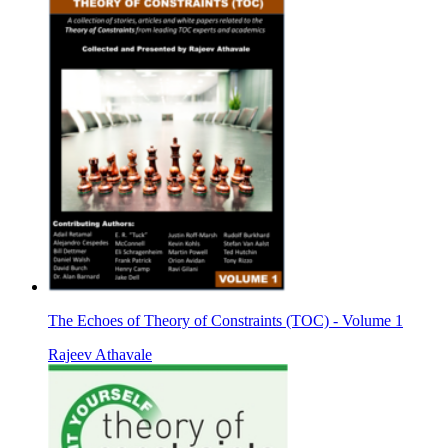
The Echoes of Theory of Constraints (TOC) - Volume 1
Rajeev Athavale