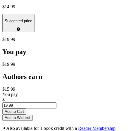
$14.99
Suggested price
$19.99
You pay
$19.99
Authors earn
$15.99
You pay
$
Add to Cart
Add to Wishlist
✦
Also available for 1 book credit with a
Reader Membership