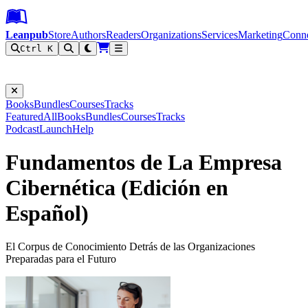
Leanpub Header
Leanpub Navigation
Skip to main content
Go to Leanpub.com
Leanpub
Store
Authors
Readers
Organizations
Services
Marketing
Conn
Ctrl K
Filter
Books
Bundles
Courses
Tracks
Featured
All
Books
Bundles
Courses
Tracks
Podcast
Launch
Help
Fundamentos de La Empresa
Cibernética (Edición en
Español)
El Corpus de Conocimiento Detrás de las Organizaciones
Preparadas para el Futuro