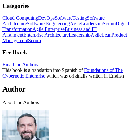
Categories
Cloud Computing
DevOps
Software
Testing
Software
Architecture
Software Engineering
Agile
Leadership
Scrum
Digital
Transformation
Agile Enterprise
Business and IT
Alignment
Enterprise Architecture
Leadership
Agile
Lean
Product
Management
Scrum
Feedback
Email the Authors
This book is a translation into Spanish of
Foundations of The
Cybernetic Enterprise
which was originally written in English
Author
About the Authors