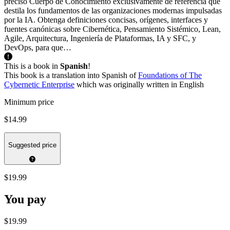
preciso Cuerpo de Conocimiento exclusivamente de referencia que
destila los fundamentos de las organizaciones modernas impulsadas
por la IA. Obtenga definiciones concisas, orígenes, interfaces y
fuentes canónicas sobre Cibernética, Pensamiento Sistémico, Lean,
Agile, Arquitectura, Ingeniería de Plataformas, IA y SFC, y
DevOps, para que…
This is a book in
Spanish
!
This book is a translation into Spanish of
Foundations of The
Cybernetic Enterprise
which was originally written in English
Minimum price
$14.99
Suggested price
$19.99
You pay
$19.99