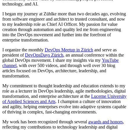
technology, and AI.
I began my journey at Zühlke more than two decades ago, evolving
from software engineer and architect to trusted consultant, and now
to my leadership role as Chief AI Officer. My passion for value
creation through automation and quality led me from engineering
into the DevOps movement and further into the forefront of
enterprise transformation.
I organize the monthly
DevOps Meetup in Zürich
and serve as
president of
DevOpsDays Zürich
, an annual conference within the
global DevOps movement. I share my insights via my
YouTube
channel
, with over 500 videos, and through well over 30 blog
articles focused on DevOps, architecture, leadership, and
transformation.
My commitment to thought leadership and education extends to my
role as a lecturer in DevOps leadership, agile methodologies, digital
transformation, and enterprise architecture at the
Lucerne University
of Applied Sciences and Arts
. I champion a culture of innovation
and agility, helping enterprises evolve into adaptive systems capable
of thriving in complex, fast-changing environments.
My work has been recognized through several
awards and honors
,
reflecting my contributions to technology leadership and digital