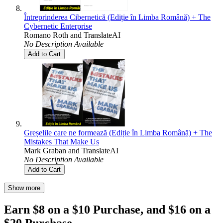
Întreprinderea Cibernetică (Ediție în Limba Română) + The
Cybernetic Enterprise
Romano Roth
and
TranslateAI
No Description Available
Add to Cart
Greșelile care ne formează (Ediție în Limba Română) + The
Mistakes That Make Us
Mark Graban
and
TranslateAI
No Description Available
Add to Cart
Show more
Earn $8 on a $10 Purchase, and $16 on a
$20 Purchase