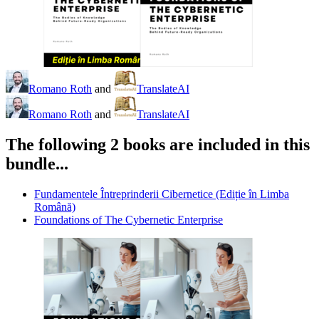
Romano Roth
and
TranslateAI
Romano Roth
and
TranslateAI
The following 2 books are included in this
bundle...
Fundamentele Întreprinderii Cibernetice (Ediție în Limba
Română)
Foundations of The Cybernetic Enterprise