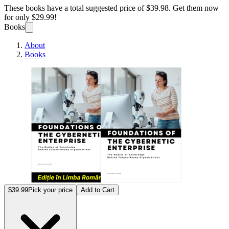
These books have a total suggested price of
$39.98
. Get them now
for only
$29.99!
Books
About
Books
Fundam
$39.99
Pick your price
Add to Cart