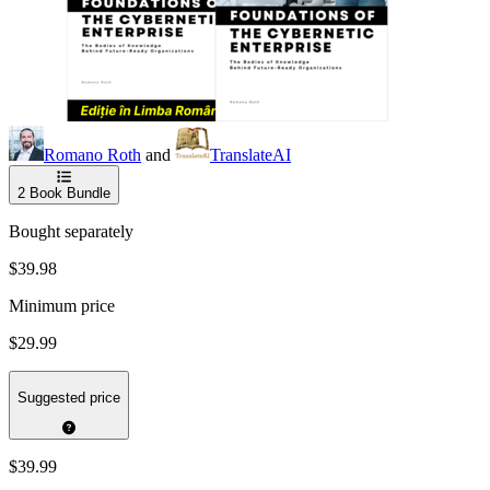
Romano Roth
and
TranslateAI
2
Book Bundle
Bought separately
$39.98
Minimum price
$29.99
Suggested price
$39.99