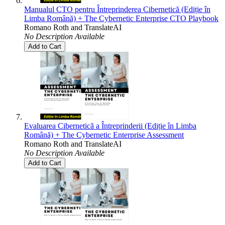
Manualul CTO pentru Întreprinderea Cibernetică (Ediție în
Limba Română) + The Cybernetic Enterprise CTO Playbook
Romano Roth
and
TranslateAI
No Description Available
Add to Cart
Evaluarea Cibernetică a Întreprinderii (Ediție în Limba
Română) + The Cybernetic Enterprise Assessment
Romano Roth
and
TranslateAI
No Description Available
Add to Cart