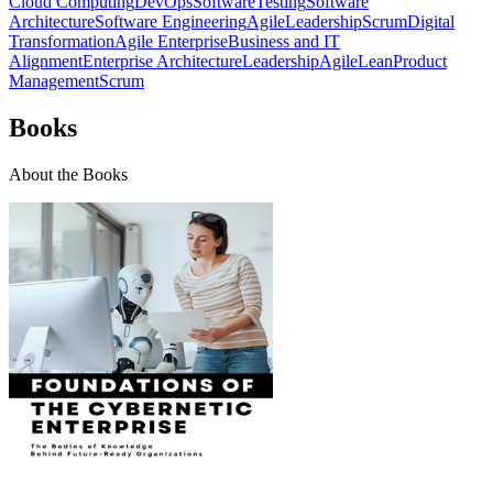
Cloud Computing
DevOps
Software
Testing
Software
Architecture
Software Engineering
Agile
Leadership
Scrum
Digital
Transformation
Agile Enterprise
Business and IT
Alignment
Enterprise Architecture
Leadership
Agile
Lean
Product
Management
Scrum
Books
About the Books