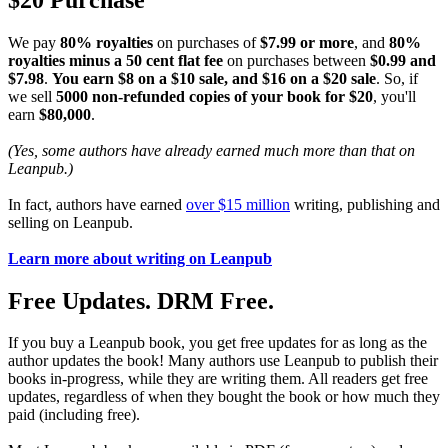
We pay
80% royalties
on purchases of
$7.99 or more
, and
80%
royalties minus a 50 cent flat fee
on purchases between
$0.99 and
$7.98
.
You earn $8 on a $10 sale, and $16 on a $20 sale
. So, if
we sell
5000 non-refunded copies of your book for $20
, you'll
earn
$80,000
.
(Yes, some authors have already earned much more than that on
Leanpub.)
In fact, authors have earned
over $15 million
writing, publishing and
selling on Leanpub.
Learn more about writing on Leanpub
Free Updates. DRM Free.
If you buy a Leanpub book, you get free updates for as long as the
author updates the book! Many authors use Leanpub to publish their
books in-progress, while they are writing them. All readers get free
updates, regardless of when they bought the book or how much they
paid (including free).