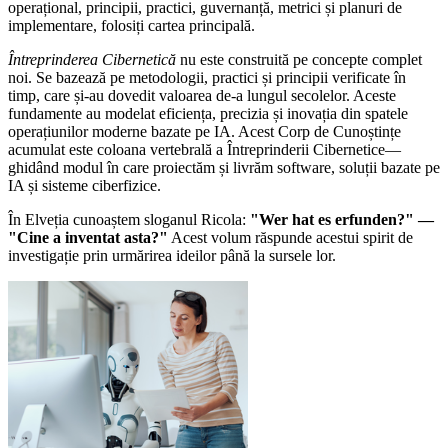
operațional, principii, practici, guvernanță, metrici și planuri de
implementare, folosiți cartea principală.
Întreprinderea Cibernetică
nu este construită pe concepte complet
noi. Se bazează pe metodologii, practici și principii verificate în
timp, care și-au dovedit valoarea de-a lungul secolelor. Aceste
fundamente au modelat eficiența, precizia și inovația din spatele
operațiunilor moderne bazate pe IA. Acest Corp de Cunoștințe
acumulat este coloana vertebrală a Întreprinderii Cibernetice—
ghidând modul în care proiectăm și livrăm software, soluții bazate pe
IA și sisteme ciberfizice.
În Elveția cunoaștem sloganul Ricola:
"Wer hat es erfunden?" —
"Cine a inventat asta?"
Acest volum răspunde acestui spirit de
investigație prin urmărirea ideilor până la sursele lor.