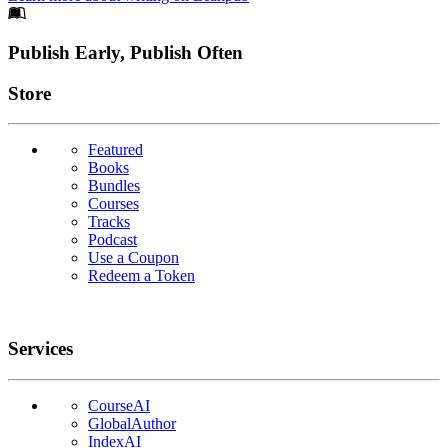
Footer
Publish Early, Publish Often
Links
Store
Featured
Books
Bundles
Courses
Tracks
Podcast
Use a Coupon
Redeem a Token
Services
CourseAI
GlobalAuthor
IndexAI