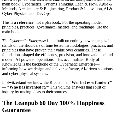
main book: Cybernetics, Systems Thinking, Lean & Flow, Agile &
Methods, Architecture & Engineering, Product & Innovation, AI &
Cyber-Physical, and DevOps.
This is a
reference
, not a playbook. For the operating model,
principles, practices, governance, metrics, and roadmaps, use the
main book.
The Cybernetic Enterprise
is not built on entirely new concepts. It
stands on the shoulders of time-tested methodologies, practices, and
principles that have proven their value over centuries. These
foundations shaped the efficiency, precision, and innovation behind
modern AI-powered operations. This accumulated Body of
Knowledge is the backbone of the Cybernetic Enterprise—
informing how we design and deliver software, AI-driven solutions,
and cyber-physical systems.
In Switzerland we know the Ricola line:
“Wer hat es erfunden?”
— “Who has invented it?”
This volume answers that spirit of
inquiry by tracing ideas to their sources.
The Leanpub 60 Day 100% Happiness
Guarantee