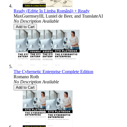
Ready (Ediție în Limba Română) + Ready
MaxGuernseyIII
,
Luniel de Beer
, and
TranslateAI
No Description Available
Add to Cart
The Cybernetic Enterprise Complete Edition
Romano Roth
No Description Available
Add to Cart