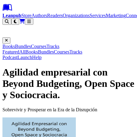
Leanpub Header
Leanpub Navigation
Skip to main content
Go to Leanpub.com
Leanpub
Store
Authors
Readers
Organizations
Services
Marketing
Conn
Filter
Books
Bundles
Courses
Tracks
Featured
All
Books
Bundles
Courses
Tracks
Podcast
Launch
Help
Agilidad empresarial con
Beyond Budgeting, Open Space
y Sociocracia.
Sobrevivir y Prosperar en la Era de la Disrupción