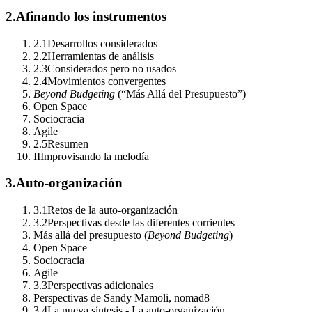
2.
Afinando los instrumentos
2.1
Desarrollos considerados
2.2
Herramientas de análisis
2.3
Considerados pero no usados
2.4
Movimientos convergentes
Beyond Budgeting
(“Más Allá del Presupuesto”)
Open Space
Sociocracia
Agile
2.5
Resumen
II
Improvisando la melodía
3.
Auto-organización
3.1
Retos de la auto-organización
3.2
Perspectivas desde las diferentes corrientes
Más allá del presupuesto (
Beyond Budgeting
)
Open Space
Sociocracia
Agile
3.3
Perspectivas adicionales
Perspectivas de Sandy Mamoli, nomad8
3.4
La nueva síntesis - La auto-organización