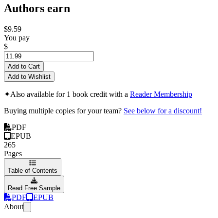
Authors earn
$9.59
You pay
$
Add to Cart
Add to Wishlist
✦
Also available for 1 book credit with a
Reader Membership
Buying multiple copies for your team?
See below for a discount!
PDF
EPUB
265
Pages
Table of Contents
Read Free Sample
PDF
EPUB
About