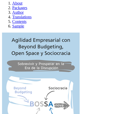
About
Packages
Author
Translations
Contents
Sample
Agilidad empresarial