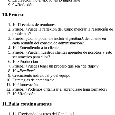
La creación, no el apoyo, es lo importante
9.4
Reflexión
10.
Proceso
10.1
Técnicas de reuniones
Prueba: ¿Puede la reflexión del grupo mejorar la resolución de
problemas?
Prueba: ¿Cómo podemos incluir el
feedback
del cliente en
cada reunión del consejo de administración?
10.2
Entendiendo a tu cliente
Prueba: ¿Pueden nuestros clientes aprender de nosotros y esto
ser atractivo para ellos?
10.3
Producción
Prueba: ¿Puedes tener un proceso que sea “de flujo”?
10.4
Feedback
Crecimiento individual y del equipo
Estrategias de aprendizaje
10.5
Innovación
Prueba: ¿Podemos organizar el aprendizaje transformador?
10.6
Reflexión
11.
Baila continuamente
11.1
Revisando los retos del Capítulo 1