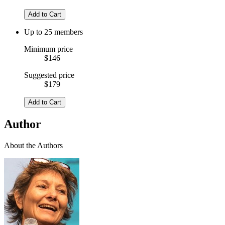
Add to Cart
Up to 25 members
Minimum price
$146
Suggested price
$179
Add to Cart
Author
About the Authors