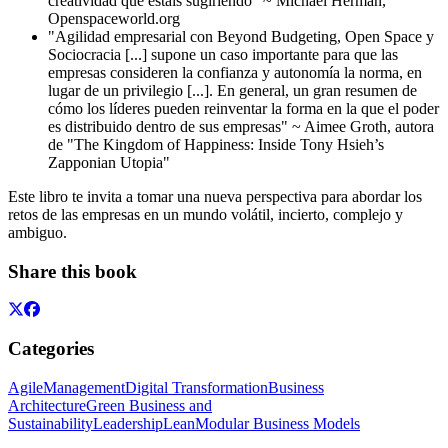
creatividad que estáis sugiriendo" ~ Michael Herman,
Openspaceworld.org
"Agilidad empresarial con Beyond Budgeting, Open Space y
Sociocracia [...] supone un caso importante para que las
empresas consideren la confianza y autonomía la norma, en
lugar de un privilegio [...]. En general, un gran resumen de
cómo los líderes pueden reinventar la forma en la que el poder
es distribuido dentro de sus empresas" ~ Aimee Groth, autora
de "The Kingdom of Happiness: Inside Tony Hsieh’s
Zapponian Utopia"
Este libro te invita a tomar una nueva perspectiva para abordar los
retos de las empresas en un mundo volátil, incierto, complejo y
ambiguo.
Share this book
Categories
Agile
Management
Digital Transformation
Business
Architecture
Green Business and
Sustainability
Leadership
Lean
Modular Business Models