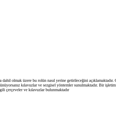
r da dahil olmak üzere bu rolün nasıl yerine getirileceğini açıklamaktad
şünüyorsanız kılavuzlar ve sezgisel yöntemler sunulmaktadır. Bir işleti
ilgili çerçeveler ve kılavuzlar bulunmaktadır