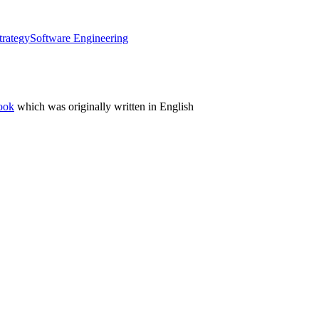
trategy
Software Engineering
ook
which was originally written in English