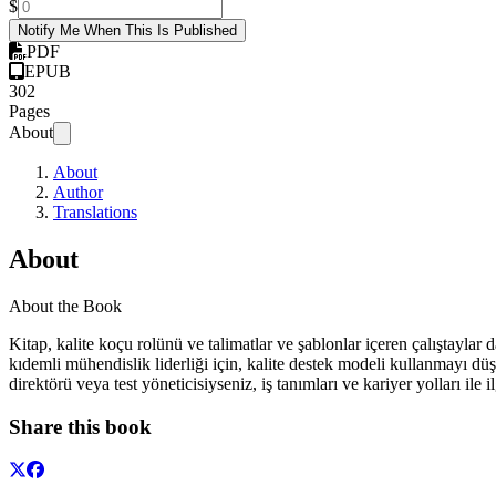
$
Notify Me When This Is Published
PDF
EPUB
302
Pages
About
About
Author
Translations
About
About the Book
Kitap, kalite koçu rolünü ve talimatlar ve şablonlar içeren çalıştayla
kıdemli mühendislik liderliği için, kalite destek modeli kullanmayı dü
direktörü veya test yöneticisiyseniz, iş tanımları ve kariyer yolları ile 
Share this book