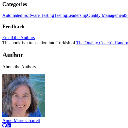
Categories
Automated Software Testing
Testing
Leadership
Quality Management
S
Feedback
Email the Authors
This book is a translation into Turkish of
The Quality Coach's Handb
Author
About the Authors
Anne-Marie Charrett