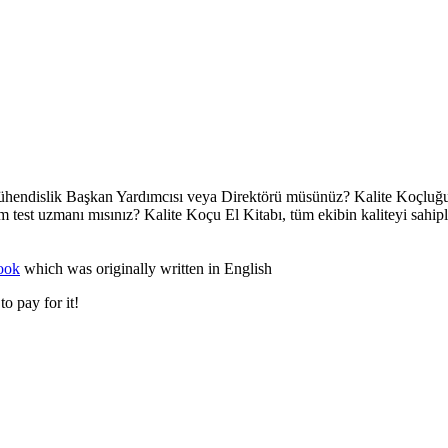
ir Mühendislik Başkan Yardımcısı veya Direktörü müsünüz? Kalite Koçlu
ım test uzmanı mısınız? Kalite Koçu El Kitabı, tüm ekibin kaliteyi sahip
ook
which was originally written in English
o pay for it!