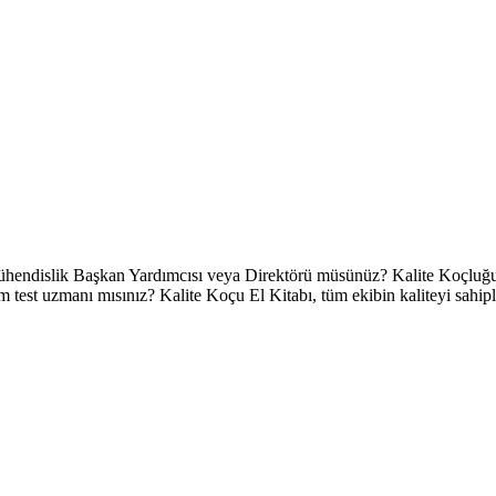
ir Mühendislik Başkan Yardımcısı veya Direktörü müsünüz? Kalite Koçlu
ım test uzmanı mısınız? Kalite Koçu El Kitabı, tüm ekibin kaliteyi sahip