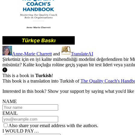
Anne-Marie Charrett
and
TranslateAI
Şirketiniz için en iyi kalite mühendisliği modelini değerlendiren b
müsünüz? Kalite koçluğu rolüne geçiş yapan bir test lideri veya yazıl
This is a book in
Turkish
!
This book is a translation into Turkish of
The Quality Coach's Handb
Interested in this book? Show your support by saying what you'd like t
NAME
EMAIL
Also share your email address with the authors.
I WOULD PAY…