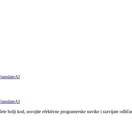
ranslateAI
ranslateAI
ete bolji kod, usvojite efektivne programerske navike i razvijate odličan