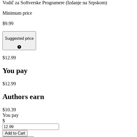
Vodič za Softverske Programere (Izdanje na Srpskom)
Minimum price
$9.99
Suggested price
$12.99
You pay
$12.99
Authors earn
$10.39
You pay
$
Add to Cart