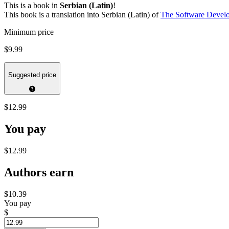
This is a book in
Serbian (Latin)
!
This book is a translation into Serbian (Latin) of
The Software Devel
Minimum price
$9.99
Suggested price
$12.99
You pay
$12.99
Authors earn
$10.39
You pay
$