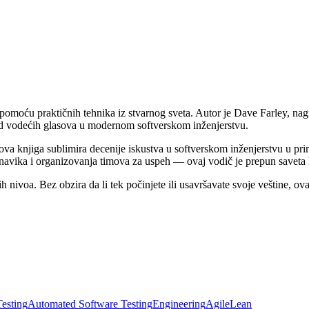
 pomoću praktičnih tehnika iz stvarnog sveta. Autor je Dave Farley, na
d vodećih glasova u modernom softverskom inženjerstvu.
va knjiga sublimira decenije iskustva u softverskom inženjerstvu u prim
navika i organizovanja timova za uspeh — ovaj vodič je prepun saveta
ih nivoa. Bez obzira da li tek počinjete ili usavršavate svoje veštine, 
Testing
Automated Software Testing
Engineering
Agile
Lean