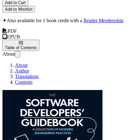
Add to Cart
Add to Wishlist
✦
Also available for 1 book credit with a
Reader Membership
PDF
EPUB
Table of Contents
About
About
Author
Translations
Contents
Vodič za Softversk