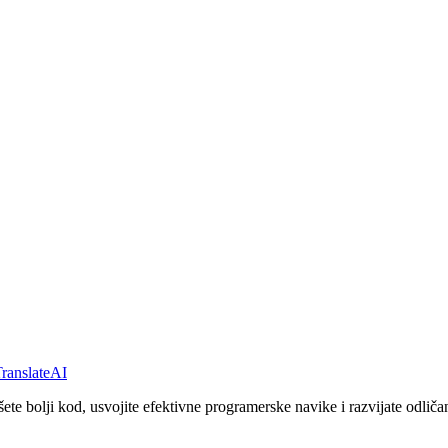
ranslateAI
ete bolji kod, usvojite efektivne programerske navike i razvijate odličan