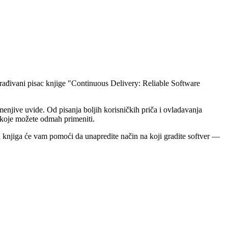
građivani pisac knjige "Continuous Delivery: Reliable Software
enjive uvide. Od pisanja boljih korisničkih priča i ovladavanja
 koje možete odmah primeniti.
ova knjiga će vam pomoći da unapredite način na koji gradite softver —