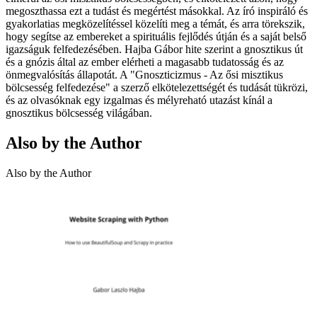
megoszthassa ezt a tudást és megértést másokkal. Az író inspiráló és
gyakorlatias megközelítéssel közelíti meg a témát, és arra törekszik,
hogy segítse az embereket a spirituális fejlődés útján és a saját belső
igazságuk felfedezésében. Hajba Gábor hite szerint a gnosztikus út
és a gnózis által az ember elérheti a magasabb tudatosság és az
önmegvalósítás állapotát. A "Gnoszticizmus - Az ősi misztikus
bölcsesség felfedezése" a szerző elkötelezettségét és tudását tükrözi,
és az olvasóknak egy izgalmas és mélyreható utazást kínál a
gnosztikus bölcsesség világában.
Also by the Author
Also by the Author