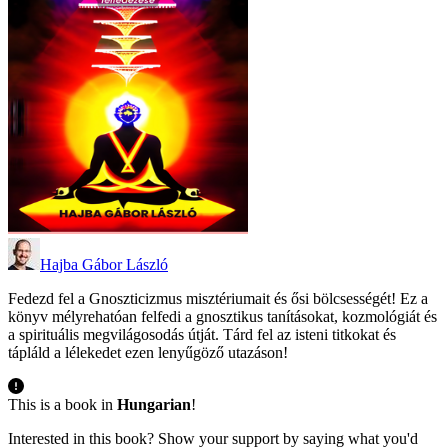
Hajba Gábor László
Fedezd fel a Gnoszticizmus misztériumait és ősi bölcsességét! Ez a
könyv mélyrehatóan felfedi a gnosztikus tanításokat, kozmológiát és
a spirituális megvilágosodás útját. Tárd fel az isteni titkokat és
tápláld a lélekedet ezen lenyűgöző utazáson!
This is a book in
Hungarian
!
Interested in this book? Show your support by saying what you'd