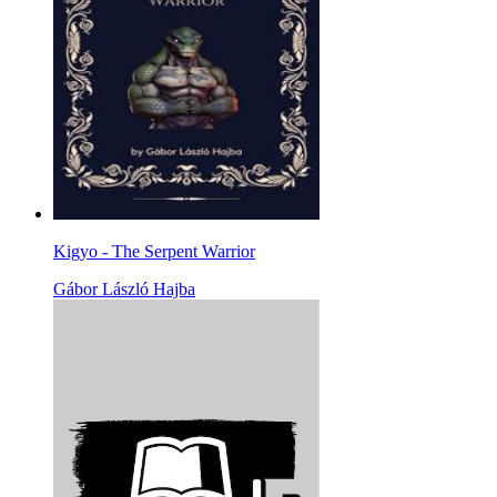
Kigyo - The Serpent Warrior
Gábor László Hajba