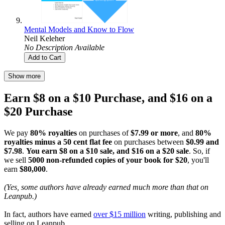
Mental Models and Know to Flow
Neil Keleher
No Description Available
Add to Cart
Show more
Earn $8 on a $10 Purchase, and $16 on a
$20 Purchase
We pay
80% royalties
on purchases of
$7.99 or more
, and
80%
royalties minus a 50 cent flat fee
on purchases between
$0.99 and
$7.98
.
You earn $8 on a $10 sale, and $16 on a $20 sale
. So, if
we sell
5000 non-refunded copies of your book for $20
, you'll
earn
$80,000
.
(Yes, some authors have already earned much more than that on
Leanpub.)
In fact, authors have earned
over $15 million
writing, publishing and
selling on Leanpub.