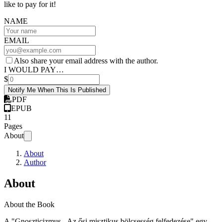
like to pay for it!
NAME
EMAIL
Also share your email address with the author.
I WOULD PAY…
$
Notify Me When This Is Published
PDF
EPUB
11
Pages
About
About
Author
About
About the Book
A "Gnoszticizmus - Az ősi misztikus bölcsesség felfedezése" egy