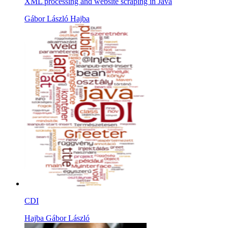
XML processing and website scraping in Java
Gábor László Hajba
CDI
Hajba Gábor László