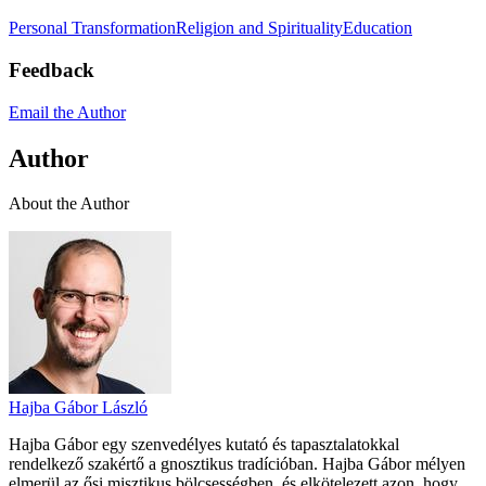
Personal Transformation
Religion and Spirituality
Education
Feedback
Email the Author
Author
About the Author
Hajba Gábor László
Hajba Gábor egy szenvedélyes kutató és tapasztalatokkal
rendelkező szakértő a gnosztikus tradícióban. Hajba Gábor mélyen
elmerül az ősi misztikus bölcsességben, és elkötelezett azon, hogy