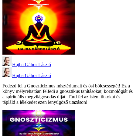
Hajba Gábor László
Hajba Gábor László
Fedezd fel a Gnoszticizmus misztériumait és ősi bölcsességét! Ez a
könyv mélyrehatóan felfedi a gnosztikus tanításokat, kozmológiát és
a spirituális megvilágosodás útját. Tárd fel az isteni titkokat és
tápláld a lélekedet ezen lenyűgöző utazáson!