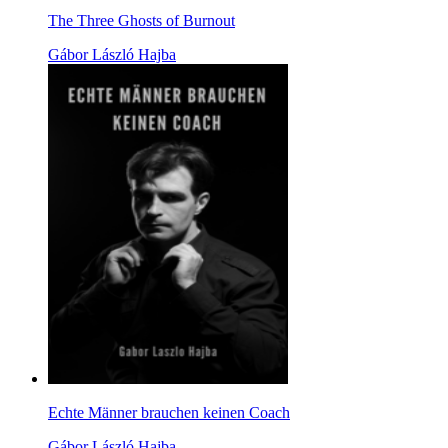
The Three Ghosts of Burnout
Gábor László Hajba
Echte Männer brauchen keinen Coach
Gábor László Hajba