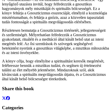
lenyűgöző utazásra invitál, hogy felfedezzük a gnosztikus
hagyományok mély misztikáját és spirituális bölcsességét. Ez a
könyv feltárja a Gnoszticizmus esszenciáját, elmélyül a kozmológia
misztériumaiban, és feltárja a gnózis, azaz a közvetlen tapasztalati
tudás fontosságát a spirituális megvilágosodás elérésében.
Részletesen bemutatja a Gnoszticizmus történetét, jellegzetességeit
és szellemiségét. Mélyrehatóan felfedezzük a Gnoszticizmus
gyakorlatait, rituáléit és a meditáció által kínált belső utat az isteni
megértés felé. Az ősi szentírások és szövegek segítségével
betekintést nyerünk a gnosztikus világképbe, a misztikus mítoszokba
és az isteni ösvényekbe.
A könyv célja, hogy elmélyítse a spiritualitást keresők megértését,
felébressze bennük a misztikus tudást, és segítsen új értelmezést
találni az élet mélyebb jelentéseire. Mindazoknak szól, akik
kíváncsiak a spirituális megvilágosodás útjaira, és a Gnoszticizmus
által kínált belső bölcsességre törekednek.
Share this book
Categories