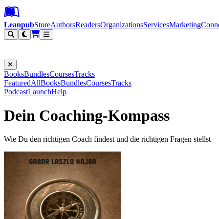
Leanpub Header
Leanpub Navigation
Skip to main content
Go to Leanpub.com
Leanpub
Store
Authors
Readers
Organizations
Services
Marketing
Conn
Filter
Books
Bundles
Courses
Tracks
Featured
All
Books
Bundles
Courses
Tracks
Podcast
Launch
Help
Dein Coaching-Kompass
Wie Du den richtigen Coach findest und die richtigen Fragen stellst