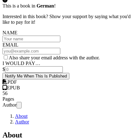
This is a book in
German
!
Interested in this book? Show your support by saying what you'd
like to pay for it!
NAME
EMAIL
Also share your email address with the author.
I WOULD PAY…
$
Notify Me When This Is Published
PDF
EPUB
56
Pages
Author
About
Author
About