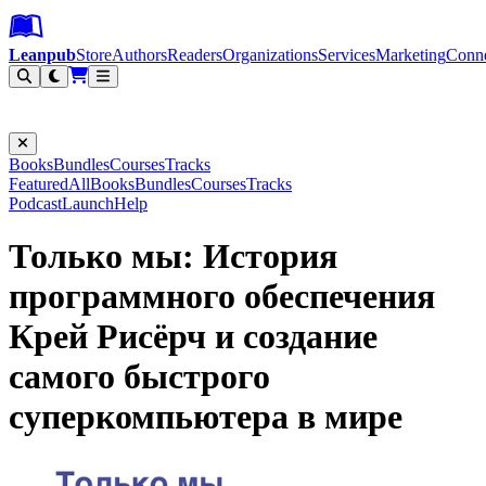
Leanpub Header
Leanpub Navigation
Skip to main content
Go to Leanpub.com
Leanpub
Store
Authors
Readers
Organizations
Services
Marketing
Conn
Filter
Books
Bundles
Courses
Tracks
Featured
All
Books
Bundles
Courses
Tracks
Podcast
Launch
Help
Только мы: История
программного обеспечения
Крей Рисёрч и создание
самого быстрого
суперкомпьютера в мире