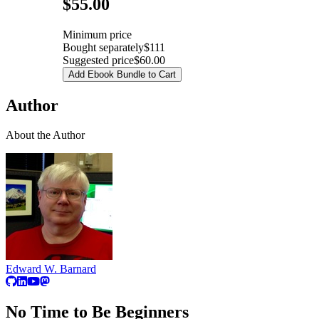
Pricing
$55.00
Minimum price
Bought separately
$111
Suggested price
$60.00
Add Ebook Bundle to Cart
Author
About the Author
Edward W. Barnard
No Time to Be Beginners