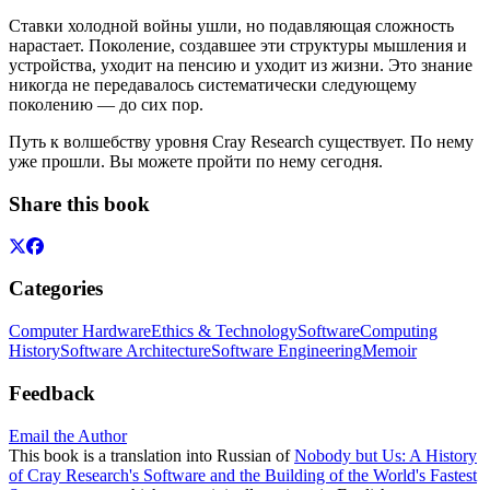
Ставки холодной войны ушли, но подавляющая сложность
нарастает. Поколение, создавшее эти структуры мышления и
устройства, уходит на пенсию и уходит из жизни. Это знание
никогда не передавалось систематически следующему
поколению — до сих пор.
Путь к волшебству уровня Cray Research существует. По нему
уже прошли. Вы можете пройти по нему сегодня.
Share this book
Categories
Computer Hardware
Ethics & Technology
Software
Computing
History
Software Architecture
Software Engineering
Memoir
Feedback
Email the Author
This book is a translation into Russian of
Nobody but Us: A History
of Cray Research's Software and the Building of the World's Fastest