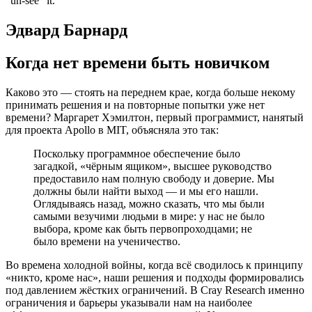
"un-see" it.
Эдвард Барнард
Когда нет времени быть новичком
Каково это — стоять на переднем крае, когда больше некому
принимать решения и на повторные попытки уже нет
времени? Маргарет Хэмилтон, первый программист, нанятый
для проекта Apollo в MIT, объясняла это так:
Поскольку программное обеспечение было
загадкой, «чёрным ящиком», высшее руководство
предоставило нам полную свободу и доверие. Мы
должны были найти выход — и мы его нашли.
Оглядываясь назад, можно сказать, что мы были
самыми везучими людьми в мире: у нас не было
выбора, кроме как быть первопроходцами; не
было времени на ученичество.
Во времена холодной войны, когда всё сводилось к принципу
«никто, кроме нас», наши решения и подходы формировались
под давлением жёстких ограничений. В Cray Research именно
ограничения и барьеры указывали нам на наиболее