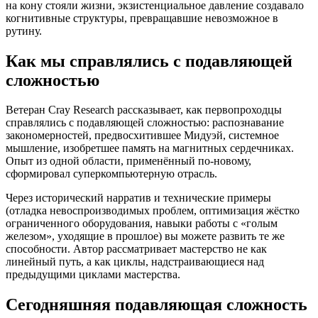
на кону стояли жизни, экзистенциальное давление создавало
когнитивные структуры, превращавшие невозможное в
рутину.
Как мы справлялись с подавляющей
сложностью
Ветеран Cray Research рассказывает, как первопроходцы
справлялись с подавляющей сложностью: распознавание
закономерностей, предвосхитившее Мидуэй, системное
мышление, изобретшее память на магнитных сердечниках.
Опыт из одной области, применённый по-новому,
сформировал суперкомпьютерную отрасль.
Через исторический нарратив и технические примеры
(отладка невоспроизводимых проблем, оптимизация жёстко
ограниченного оборудования, навыки работы с «голым
железом», уходящие в прошлое) вы можете развить те же
способности. Автор рассматривает мастерство не как
линейный путь, а как циклы, надстраивающиеся над
предыдущими циклами мастерства.
Сегодняшняя подавляющая сложность