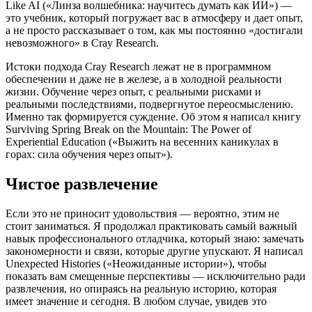
Like AI («Линза волшебника: научитесь думать как ИИ») —
это учебник, который погружает вас в атмосферу и дает опыт,
а не просто рассказывает о том, как мы постоянно «достигали
невозможного» в Cray Research.
Истоки подхода Cray Research лежат не в программном
обеспечении и даже не в железе, а в холодной реальности
жизни. Обучение через опыт, с реальными рисками и
реальными последствиями, подвергнутое переосмыслению.
Именно так формируется суждение. Об этом я написал книгу
Surviving Spring Break on the Mountain: The Power of
Experiential Education («Выжить на весенних каникулах в
горах: сила обучения через опыт»).
Чистое развлечение
Если это не приносит удовольствия — вероятно, этим не
стоит заниматься. Я продолжал практиковать самый важный
навык профессионального отладчика, который знаю: замечать
закономерности и связи, которые другие упускают. Я написал
Unexpected Histories («Неожиданные истории»), чтобы
показать вам смещенные перспективы — исключительно ради
развлечения, но опираясь на реальную историю, которая
имеет значение и сегодня. В любом случае, увидев это