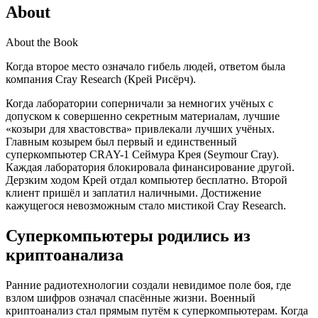
About
About the Book
Когда второе место означало гибель людей, ответом была
компания Cray Research (Крей Рисёрч).
Когда лаборатории соперничали за немногих учёных с
допуском к совершенно секретным материалам, лучшие
«козыри для хвастовства» привлекали лучших учёных.
Главным козырем был первый и единственный
суперкомпьютер CRAY-1 Сеймура Крея (Seymour Cray).
Каждая лаборатория блокировала финансирование другой.
Дерзким ходом Крей отдал компьютер бесплатно. Второй
клиент пришёл и заплатил наличными. Достижение
кажущегося невозможным стало мистикой Cray Research.
Суперкомпьютеры родились из
криптоанализа
Ранние радиотехнологии создали невидимое поле боя, где
взлом шифров означал спасённые жизни. Военный
криптоанализ стал прямым путём к суперкомпьютерам. Когда