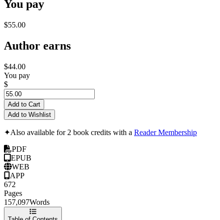
You pay
$55.00
Author earns
$44.00
You pay
$
Add to Cart
Add to Wishlist
✦
Also available for 2 book credits with a
Reader Membership
PDF
EPUB
WEB
APP
672
Pages
157,097
Words
Table of Contents