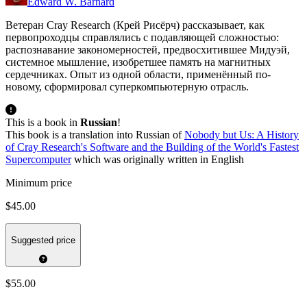
Edward W. Barnard
Ветеран Cray Research (Крей Рисёрч) рассказывает, как
первопроходцы справлялись с подавляющей сложностью:
распознавание закономерностей, предвосхитившее Мидуэй,
системное мышление, изобретшее память на магнитных
сердечниках. Опыт из одной области, применённый по-
новому, сформировал суперкомпьютерную отрасль.
This is a book in
Russian
!
This book is a translation into Russian of
Nobody but Us: A History
of Cray Research's Software and the Building of the World's Fastest
Supercomputer
which was originally written in English
Minimum price
$45.00
Suggested price
$55.00