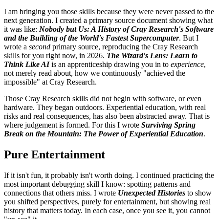
I am bringing you those skills because they were never passed to the
next generation. I created a primary source document showing what
it was like:
Nobody but Us: A History of Cray Research's Software
and the Building of the World's Fastest Supercomputer
. But I
wrote a
second
primary source, reproducing the Cray Research
skills for you right now, in 2026.
The Wizard's Lens: Learn to
Think Like AI
is an apprenticeship drawing you in to
experience
,
not merely read about, how we continuously "achieved the
impossible" at Cray Research.
Those Cray Research skills did not begin with software, or even
hardware. They began outdoors. Experiential education, with real
risks and real consequences, has also been abstracted away. That is
where judgement is formed. For this I wrote
Surviving Spring
Break on the Mountain: The Power of Experiential Education
.
Pure Entertainment
If it isn't fun, it probably isn't worth doing. I continued practicing the
most important debugging skill I know: spotting patterns and
connections that others miss. I wrote
Unexpected Histories
to show
you shifted perspectives, purely for entertainment, but showing real
history that matters today. In each case, once you see it, you cannot