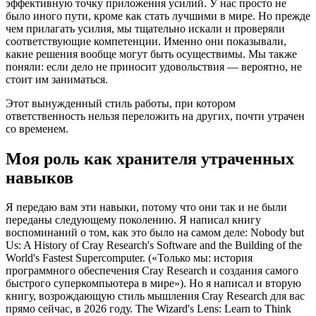
эффективную точку приложения усилий. У нас просто не
было иного пути, кроме как стать лучшими в мире. Но прежде
чем прилагать усилия, мы тщательно искали и проверяли
соответствующие компетенции. Именно они показывали,
какие решения вообще могут быть осуществимы. Мы также
поняли: если дело не приносит удовольствия — вероятно, не
стоит им заниматься.
Этот вынужденный стиль работы, при котором
ответственность нельзя переложить на других, почти утрачен
со временем.
Моя роль как хранителя утраченных
навыков
Я передаю вам эти навыки, потому что они так и не были
переданы следующему поколению. Я написал книгу
воспоминаний о том, как это было на самом деле: Nobody but
Us: A History of Cray Research's Software and the Building of the
World's Fastest Supercomputer. («Только мы: история
программного обеспечения Cray Research и создания самого
быстрого суперкомпьютера в мире»). Но я написал и вторую
книгу, возрождающую стиль мышления Cray Research для вас
прямо сейчас, в 2026 году. The Wizard's Lens: Learn to Think