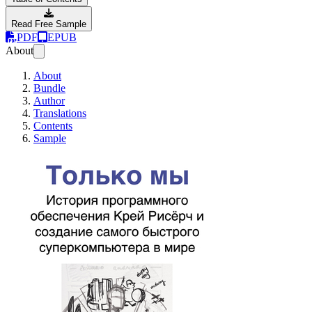
Read Free Sample
PDF
EPUB
About
About
Bundle
Author
Translations
Contents
Sample
Только мы: Истор