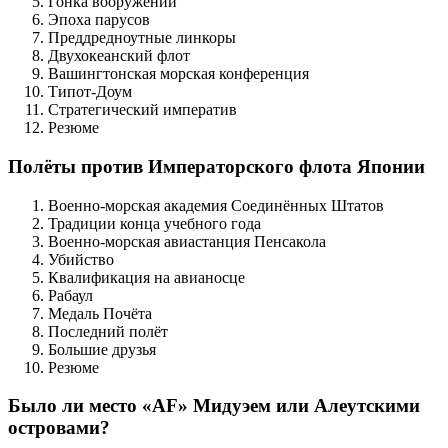
Гонка вооружений
Эпоха парусов
Преддредноутные линкоры
Двухокеанский флот
Вашингтонская морская конференция
Типот-Доум
Стратегический императив
Резюме
Полёты против Императорского флота Японии
Военно-морская академия Соединённых Штатов
Традиции конца учебного года
Военно-морская авиастанция Пенсакола
Убийство
Квалификация на авианосце
Рабаул
Медаль Почёта
Последний полёт
Большие друзья
Резюме
Было ли место «AF» Мидуэем или Алеутскими
островами?