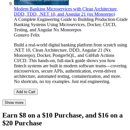
Modern Banking Microservices with Clean Architecture,
DDD, TDD, .NET 10, and Angular 21 (nx Monorepo)
A Complete Engineering Guide to Building Production-Grade
Banking Systems Using Microservices, Docker, CI/CD,
Testing, and Angular Nx Monorepos
Gustavo Felix
Build a real-world digital banking platform from scratch using
.NET 10, Clean Architecture, DDD, Angular 21 (Nx
Monorepo), Docker, PostgreSQL, and GitHub Actions
CI/CD. This hands-on, full-stack guide shows you how
fintech systems are built in modern software teams—covering
microservices, secure APIs, authentication, event-driven
architecture, automated testing, containerization, and more.
No shortcuts, no toy examples. Just real engineering.
Add to Cart
Show more
Earn $8 on a $10 Purchase, and $16 on a
$20 Purchase