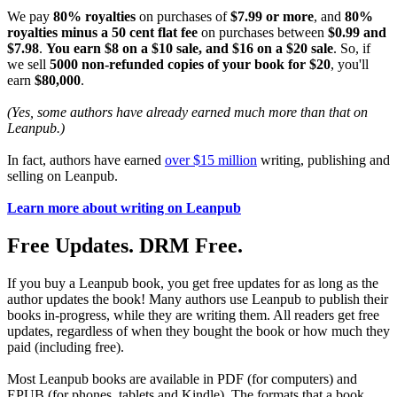
We pay
80% royalties
on purchases of
$7.99 or more
, and
80%
royalties minus a 50 cent flat fee
on purchases between
$0.99 and
$7.98
.
You earn $8 on a $10 sale, and $16 on a $20 sale
. So, if
we sell
5000 non-refunded copies of your book for $20
, you'll
earn
$80,000
.
(Yes, some authors have already earned much more than that on
Leanpub.)
In fact, authors have earned
over $15 million
writing, publishing and
selling on Leanpub.
Learn more about writing on Leanpub
Free Updates. DRM Free.
If you buy a Leanpub book, you get free updates for as long as the
author updates the book! Many authors use Leanpub to publish their
books in-progress, while they are writing them. All readers get free
updates, regardless of when they bought the book or how much they
paid (including free).
Most Leanpub books are available in PDF (for computers) and
EPUB (for phones, tablets and Kindle). The formats that a book