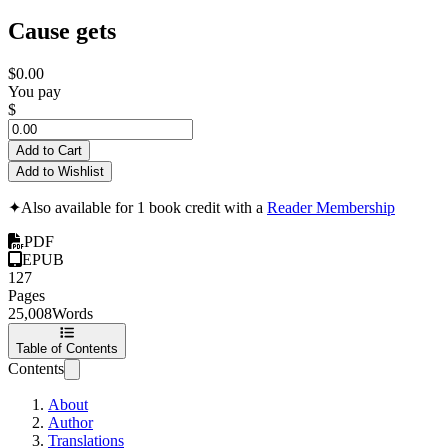
Cause gets
$0.00
You pay
$
Add to Cart
Add to Wishlist
✦
Also available for 1 book credit with a
Reader Membership
PDF
EPUB
127
Pages
25,008
Words
Table of Contents
Contents
About
Author
Translations