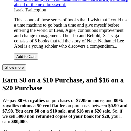
ahead of the next buzzword.
Isaak Tsalicoglou
This is one of those series of books that I wish that I could use
a time machine to go back in time and give myself before
entering the world of Lean, Agile, continuous improvement
and change management. The "Lo and Behold, X!" saga
consists of 5 books that tell the story of Nate. Nathaniel Lee
Abel is a young scholar who discovers a compendium...
Add to Cart
Show more
Earn $8 on a $10 Purchase, and $16 on a
$20 Purchase
We pay
80% royalties
on purchases of
$7.99 or more
, and
80%
royalties minus a 50 cent flat fee
on purchases between
$0.99 and
$7.98
.
You earn $8 on a $10 sale, and $16 on a $20 sale
. So, if
we sell
5000 non-refunded copies of your book for $20
, you'll
earn
$80,000
.