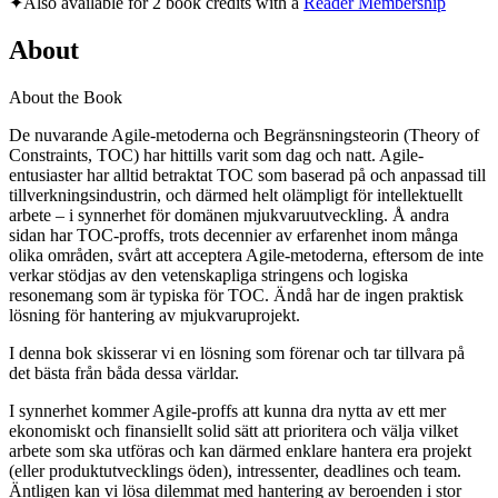
✦
Also available for 2 book credits with a
Reader Membership
About
About the Book
De nuvarande Agile-metoderna och Begränsningsteorin (Theory of
Constraints, TOC) har hittills varit som dag och natt. Agile-
entusiaster har alltid betraktat TOC som baserad på och anpassad till
tillverkningsindustrin, och därmed helt olämpligt för intellektuellt
arbete – i synnerhet för domänen mjukvaruutveckling. Å andra
sidan har TOC-proffs, trots decennier av erfarenhet inom många
olika områden, svårt att acceptera Agile-metoderna, eftersom de inte
verkar stödjas av den vetenskapliga stringens och logiska
resonemang som är typiska för TOC. Ändå har de ingen praktisk
lösning för hantering av mjukvaruprojekt.
I denna bok skisserar vi en lösning som förenar och tar tillvara på
det bästa från båda dessa världar.
I synnerhet kommer Agile-proffs att kunna dra nytta av ett mer
ekonomiskt och finansiellt solid sätt att prioritera och välja vilket
arbete som ska utföras och kan därmed enklare hantera era projekt
(eller produktutvecklings öden), intressenter, deadlines och team.
Äntligen kan vi lösa dilemmat med hantering av beroenden i stor