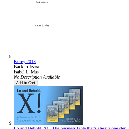
Korey 2013
Back to Jezoa
Isabel L. Mas
No Description Available
Add to Cart
Lo and Behold, X! - The business fable that’s always one step