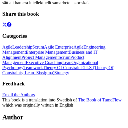
sätt att hantera intellektuellt samarbete i stor skala.
Share this book
Categories
Agile
Leadership
Scrum
Agile Enterprise
Agile
Engineering
Management
Enterprise Management
Business and IT
Alignment
Project Management
Scrum
Product
Management
Executive Coaching
Lean
Organizational
Psychology
Teamwork
Theory Of Constraints
TLS (Theory Of
Constraints, Lean, Sixsigma)
Strategy
Feedback
Email the Authors
This book is a translation into Swedish of
The Book of TameFlow
which was originally written in English
Author