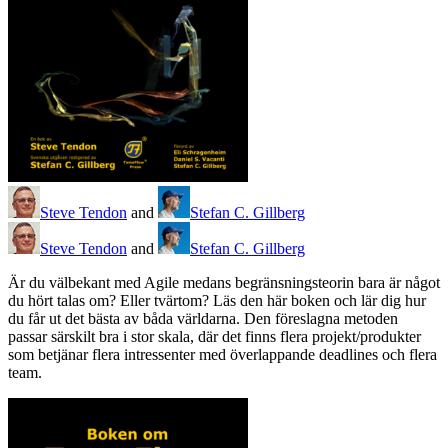
Steve Tendon
and
Stefan C. Gillberg
Steve Tendon
and
Stefan C. Gillberg
Är du välbekant med Agile medans begränsningsteorin bara är något
du hört talas om? Eller tvärtom? Läs den här boken och lär dig hur
du får ut det bästa av båda världarna. Den föreslagna metoden
passar särskilt bra i stor skala, där det finns flera projekt/produkter
som betjänar flera intressenter med överlappande deadlines och flera
team.