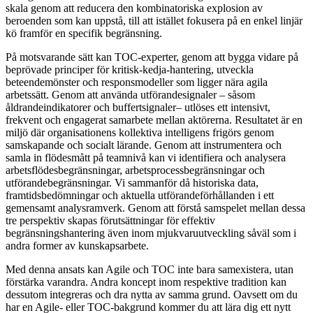
skala genom att reducera den kombinatoriska explosion av
beroenden som kan uppstå, till att istället fokusera på en enkel linjär
kö framför en specifik begränsning.
På motsvarande sätt kan TOC-experter, genom att bygga vidare på
beprövade principer för kritisk-kedja-hantering, utveckla
beteendemönster och responsmodeller som ligger nära agila
arbetssätt. Genom att använda utförandesignaler – såsom
åldrandeindikatorer och buffertsignaler– utlöses ett intensivt,
frekvent och engagerat samarbete mellan aktörerna. Resultatet är en
miljö där organisationens kollektiva intelligens frigörs genom
samskapande och socialt lärande. Genom att instrumentera och
samla in flödesmått på teamnivå kan vi identifiera och analysera
arbetsflödesbegränsningar, arbetsprocessbegränsningar och
utförandebegränsningar. Vi sammanför då historiska data,
framtidsbedömningar och aktuella utförandeförhållanden i ett
gemensamt analysramverk. Genom att förstå samspelet mellan dessa
tre perspektiv skapas förutsättningar för effektiv
begränsningshantering även inom mjukvaruutveckling såväl som i
andra former av kunskapsarbete.
Med denna ansats kan Agile och TOC inte bara samexistera, utan
förstärka varandra. Andra koncept inom respektive tradition kan
dessutom integreras och dra nytta av samma grund. Oavsett om du
har en Agile- eller TOC-bakgrund kommer du att lära dig ett nytt