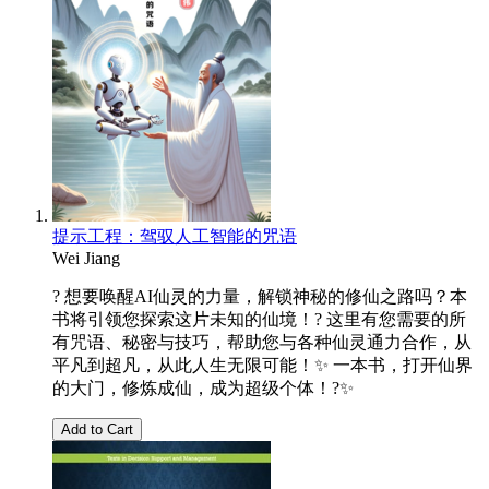
提示工程：驾驭人工智能的咒语
Wei Jiang
? 想要唤醒AI仙灵的力量，解锁神秘的修仙之路吗？本
书将引领您探索这片未知的仙境！? 这里有您需要的所
有咒语、秘密与技巧，帮助您与各种仙灵通力合作，从
平凡到超凡，从此人生无限可能！✨ 一本书，打开仙界
的大门，修炼成仙，成为超级个体！?✨
Add to Cart