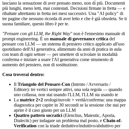
lasciano la sensazione di aver pensato meno, non di più. Documenti
più lunghi, meno letti, mai contestati. Decisioni firmate in fretta — e
ribaltate altrettanto in fretta nei mesi successivi. Una "AI policy" di
tre pagine che nessuno ricorda di aver letto e che è già obsoleta. Se ti
suona familiare, questo libro è per te.
"Pensare con gli LLM, the Right Way"
non è l'ennesimo manuale di
prompt engineering. È un
manuale di governance critica
del
pensare con LLM — un sistema di pensiero critico applicato all'uso
quotidiano dell'AI generativa, alimentato da anni di pratica in aula
con team di ogni settore — per smettere di scivolare in modalità
conferma e iniziare a usare l'AI generativa come strumento di
aumento del pensiero, non di sostituzione.
Cosa troverai dentro:
Il
Triangolo del Pensare-Con
(Intento / Avversario /
Editore): tre vertici sempre attivi, una sola regola — quando
uno collassa, non stai usando l'LLM, l'LLM sta usando te
La
matrice 2×2
orologi/nuvole × verità/conferma: una mappa
diagnostica per capire in 30 secondi se la sessione che stai per
aprire è il caso giusto per un LLM
Quattro pattern socratici
(Elenchus, Maieutic, Aporia,
Dialectic) per indagare un problema mal posto, e
Chain-of-
Verification
con la triade deduttivo/induttivo/abduttivo per