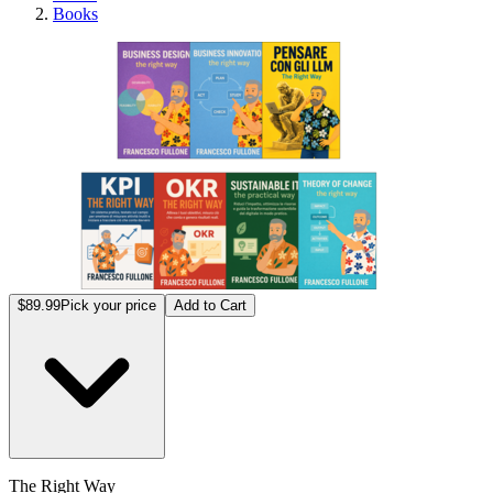
Books
The R
$89.99
Pick your price
Add to Cart
The Right Way