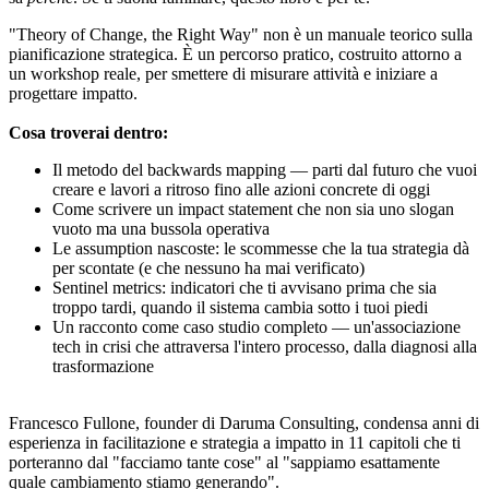
"Theory of Change, the Right Way" non è un manuale teorico sulla
pianificazione strategica. È un percorso pratico, costruito attorno a
un workshop reale, per smettere di misurare attività e iniziare a
progettare impatto.
Cosa troverai dentro:
Il metodo del backwards mapping — parti dal futuro che vuoi
creare e lavori a ritroso fino alle azioni concrete di oggi
Come scrivere un impact statement che non sia uno slogan
vuoto ma una bussola operativa
Le assumption nascoste: le scommesse che la tua strategia dà
per scontate (e che nessuno ha mai verificato)
Sentinel metrics: indicatori che ti avvisano prima che sia
troppo tardi, quando il sistema cambia sotto i tuoi piedi
Un racconto come caso studio completo — un'associazione
tech in crisi che attraversa l'intero processo, dalla diagnosi alla
trasformazione
Francesco Fullone, founder di Daruma Consulting, condensa anni di
esperienza in facilitazione e strategia a impatto in 11 capitoli che ti
porteranno dal "facciamo tante cose" al "sappiamo esattamente
quale cambiamento stiamo generando".