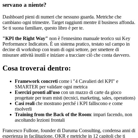
servano a niente?
Dashboard pieni di numeri che nessuno guarda. Metriche che
cambiano ogni trimestre. Target raggiunti mentre il business affonda.
Se ti suona familiare, questo libro è per te.
"KPI the Right Way"
non è l'ennesimo manuale teorico sui Key
Performance Indicators. È un sistema pratico, testato sul campo in
decine di workshop con team di ogni settore, per smettere di
misurare attività inutili e iniziare a tracciare ciò che conta davvero.
Cosa troverai dentro:
Framework concreti
come i "4 Cavalieri del KPI" e
SMARTER per validare ogni metrica
Esercizi pronti all'uso
con un mazzo di carte da gioco
progettate per team misti (tecnici, marketing, sales, operations)
Casi reali
che mostrano perché i KPI falliscono e come
risolverli
Training from the Back of the Room
: impari facendo, non
ascoltando lezioni frontali
Francesco Fullone, founder di Daruma Consulting, condensa anni di
esperienza in facilitazione, OKR e metriche in 12 capitoli che ti