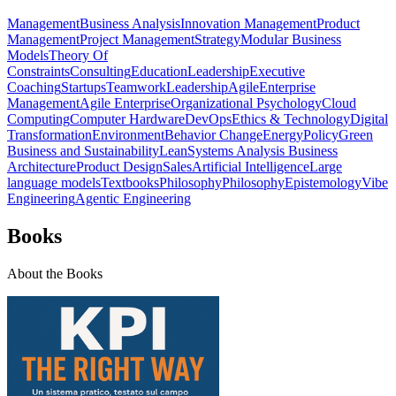
Management
Business Analysis
Innovation Management
Product
Management
Project Management
Strategy
Modular Business
Models
Theory Of
Constraints
Consulting
Education
Leadership
Executive
Coaching
Startups
Teamwork
Leadership
Agile
Enterprise
Management
Agile Enterprise
Organizational Psychology
Cloud
Computing
Computer Hardware
DevOps
Ethics & Technology
Digital
Transformation
Environment
Behavior Change
Energy
Policy
Green
Business and Sustainability
Lean
Systems Analysis
Business
Architecture
Product Design
Sales
Artificial Intelligence
Large
language models
Textbooks
Philosophy
Philosophy
Epistemology
Vibe
Engineering
Agentic Engineering
Books
About the Books