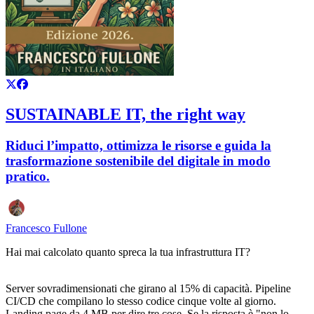
SUSTAINABLE IT, the right way
Riduci l’impatto, ottimizza le risorse e guida la
trasformazione sostenibile del digitale in modo
pratico.
Francesco Fullone
Hai mai calcolato quanto spreca la tua infrastruttura IT?
Server sovradimensionati che girano al 15% di capacità. Pipeline
CI/CD che compilano lo stesso codice cinque volte al giorno.
Landing page da 4 MB per dire tre cose. Se la risposta è "non lo