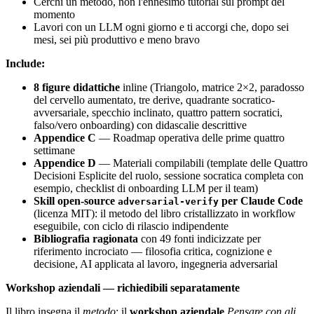
Cerchi un metodo, non l'ennesimo tutorial sul prompt del
momento
Lavori con un LLM ogni giorno e ti accorgi che, dopo sei
mesi, sei più produttivo e meno bravo
Include:
8 figure didattiche
inline (Triangolo, matrice 2×2, paradosso
del cervello aumentato, tre derive, quadrante socratico-
avversariale, specchio inclinato, quattro pattern socratici,
falso/vero onboarding) con didascalie descrittive
Appendice C
— Roadmap operativa delle prime quattro
settimane
Appendice D
— Materiali compilabili (template delle Quattro
Decisioni Esplicite del ruolo, sessione socratica completa con
esempio, checklist di onboarding LLM per il team)
Skill open-source
per Claude Code
adversarial-verify
(licenza MIT): il metodo del libro cristallizzato in workflow
eseguibile, con ciclo di rilascio indipendente
Bibliografia ragionata
con 49 fonti indicizzate per
riferimento incrociato — filosofia critica, cognizione e
decisione, AI applicata al lavoro, ingegneria adversarial
Workshop aziendali — richiedibili separatamente
Il libro insegna il
metodo
; il
workshop aziendale
Pensare con gli