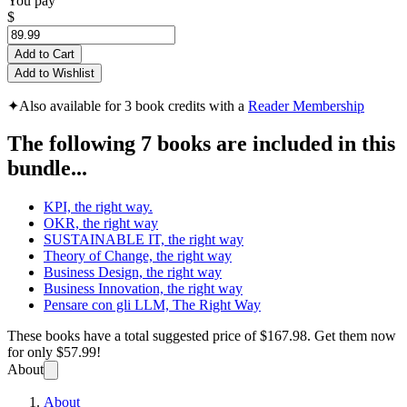
You pay
$
Add to Cart
Add to Wishlist
✦
Also available for 3 book credits with a
Reader Membership
The following 7 books are included in this
bundle...
KPI, the right way.
OKR, the right way
SUSTAINABLE IT, the right way
Theory of Change, the right way
Business Design, the right way
Business Innovation, the right way
Pensare con gli LLM, The Right Way
These books have a total suggested price of
$167.98
. Get them now
for only
$57.99!
About
About