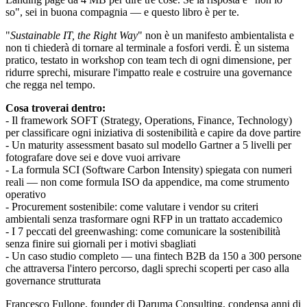
so", sei in buona compagnia — e questo libro è per te.
"
Sustainable IT, the Right Way
" non è un manifesto ambientalista e
non ti chiederà di tornare al terminale a fosfori verdi. È un sistema
pratico, testato in workshop con team tech di ogni dimensione, per
ridurre sprechi, misurare l'impatto reale e costruire una governance
che regga nel tempo.
Cosa troverai dentro:
- Il framework SOFT (Strategy, Operations, Finance, Technology)
per classificare ogni iniziativa di sostenibilità e capire da dove partire
- Un maturity assessment basato sul modello Gartner a 5 livelli per
fotografare dove sei e dove vuoi arrivare
- La formula SCI (Software Carbon Intensity) spiegata con numeri
reali — non come formula ISO da appendice, ma come strumento
operativo
- Procurement sostenibile: come valutare i vendor su criteri
ambientali senza trasformare ogni RFP in un trattato accademico
- I 7 peccati del greenwashing: come comunicare la sostenibilità
senza finire sui giornali per i motivi sbagliati
- Un caso studio completo — una fintech B2B da 150 a 300 persone
che attraversa l'intero percorso, dagli sprechi scoperti per caso alla
governance strutturata
Francesco Fullone, founder di Daruma Consulting, condensa anni di