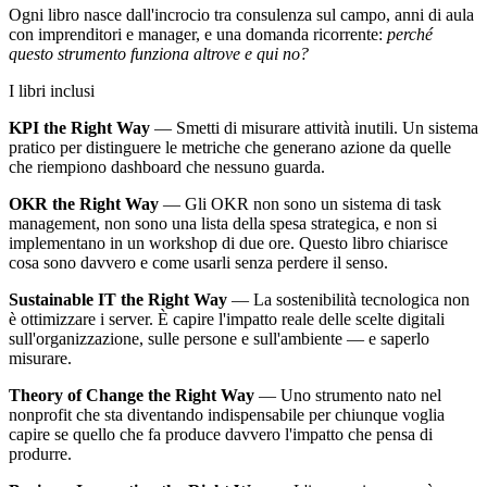
Ogni libro nasce dall'incrocio tra consulenza sul campo, anni di aula
con imprenditori e manager, e una domanda ricorrente:
perché
questo strumento funziona altrove e qui no?
I libri inclusi
KPI the Right Way
— Smetti di misurare attività inutili. Un sistema
pratico per distinguere le metriche che generano azione da quelle
che riempiono dashboard che nessuno guarda.
OKR the Right Way
— Gli OKR non sono un sistema di task
management, non sono una lista della spesa strategica, e non si
implementano in un workshop di due ore. Questo libro chiarisce
cosa sono davvero e come usarli senza perdere il senso.
Sustainable IT the Right Way
— La sostenibilità tecnologica non
è ottimizzare i server. È capire l'impatto reale delle scelte digitali
sull'organizzazione, sulle persone e sull'ambiente — e saperlo
misurare.
Theory of Change the Right Way
— Uno strumento nato nel
nonprofit che sta diventando indispensabile per chiunque voglia
capire se quello che fa produce davvero l'impatto che pensa di
produrre.