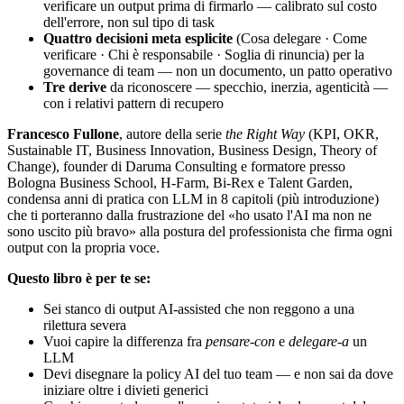
verificare un output prima di firmarlo — calibrato sul costo
dell'errore, non sul tipo di task
Quattro decisioni meta esplicite
(Cosa delegare · Come
verificare · Chi è responsabile · Soglia di rinuncia) per la
governance di team — non un documento, un patto operativo
Tre derive
da riconoscere — specchio, inerzia, agenticità —
con i relativi pattern di recupero
Francesco Fullone
, autore della serie
the Right Way
(KPI, OKR,
Sustainable IT, Business Innovation, Business Design, Theory of
Change), founder di Daruma Consulting e formatore presso
Bologna Business School, H-Farm, Bi-Rex e Talent Garden,
condensa anni di pratica con LLM in 8 capitoli (più introduzione)
che ti porteranno dalla frustrazione del «ho usato l'AI ma non ne
sono uscito più bravo» alla postura del professionista che firma ogni
output con la propria voce.
Questo libro è per te se:
Sei stanco di output AI-assisted che non reggono a una
rilettura severa
Vuoi capire la differenza fra
pensare-con
e
delegare-a
un
LLM
Devi disegnare la policy AI del tuo team — e non sai da dove
iniziare oltre i divieti generici