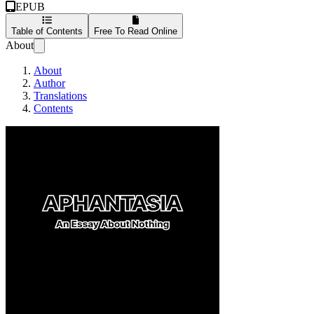
EPUB
Table of Contents
Free To Read Online
About
About
Author
Translations
Contents
Aphantasia (Nederlan