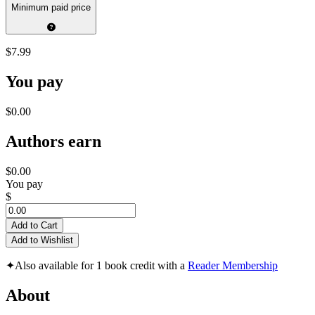
Minimum paid price
$7.99
You pay
$0.00
Authors earn
$0.00
You pay
$
Add to Cart
Add to Wishlist
✦
Also available for 1 book credit with a
Reader Membership
About