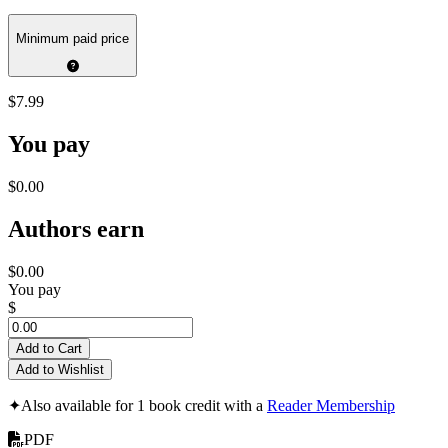
Minimum paid price
$7.99
You pay
$0.00
Authors earn
$0.00
You pay
$
Add to Cart
Add to Wishlist
✦
Also available for 1 book credit with a
Reader Membership
PDF