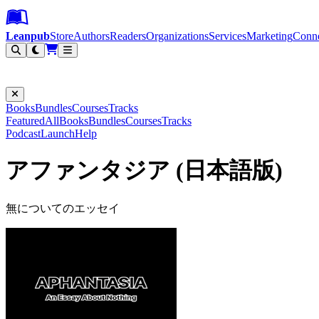
Leanpub Header
Leanpub Navigation
Skip to main content
Go to Leanpub.com
Leanpub
Store
Authors
Readers
Organizations
Services
Marketing
Conn
Filter
Books
Bundles
Courses
Tracks
Featured
All
Books
Bundles
Courses
Tracks
Podcast
Launch
Help
アファンタジア (日本語版)
無についてのエッセイ