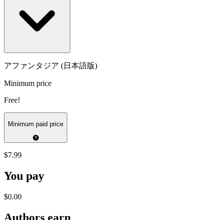
アファンタジア (日本語版)
Minimum price
Free!
Minimum paid price
$7.99
You pay
$0.00
Authors earn