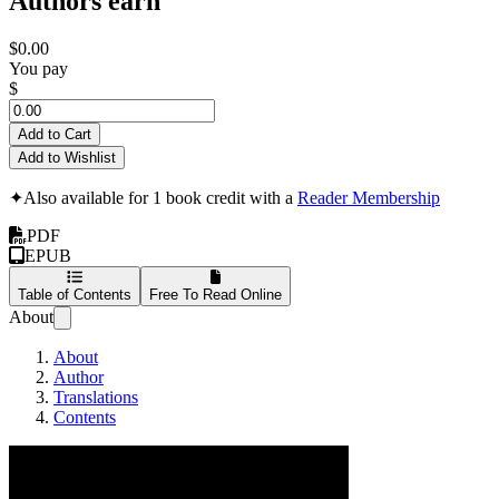
Authors earn
$0.00
You pay
$
Add to Cart
Add to Wishlist
✦
Also available for 1 book credit with a
Reader Membership
PDF
EPUB
Table of Contents
Free To Read Online
About
About
Author
Translations
Contents
アファンタジア (日