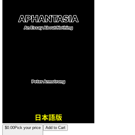
$0.00
Pick your price
Add to Cart