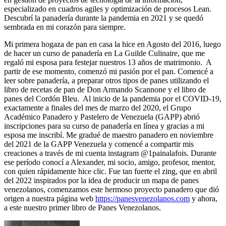
especializado en cuadros agiles y optimización de procesos Lean.
Descubrí la panadería durante la pandemia en 2021 y se quedó
sembrada en mi corazón para siempre.
Mi primera hogaza de pan en casa la hice en Agosto del 2016, luego
de hacer un curso de panadería en La Guilde Culinaire, que me
regaló mi esposa para festejar nuestros 13 años de matrimonio. A
partir de ese momento, comenzó mi pasión por el pan. Comencé a
leer sobre panadería, a preparar otros tipos de panes utilizando el
libro de recetas de pan de Don Armando Scannone y el libro de
panes del Cordón Bleu. Al inicio de la pandemia por el COVID-19,
exactamente a finales del mes de marzo del 2020, el Grupo
Académico Panadero y Pastelero de Venezuela (GAPP) abrió
inscripciones para su curso de panadería en línea y gracias a mi
esposa me inscribí. Me gradué de maestro panadero en noviembre
del 2021 de la GAPP Venezuela y comencé a compartir mis
creaciones a través de mi cuenta instagram @1painalafois. Durante
ese período conocí a Alexander, mi socio, amigo, profesor, mentor,
con quien rápidamente hice clic. Fue tan fuerte el zing, que en abril
del 2022 inspirados por la idea de producir un mapa de panes
venezolanos, comenzamos este hermoso proyecto panadero que dió
origen a nuestra página web
https://panesvenezolanos.com
y ahora,
a este nuestro primer libro de Panes Venezolanos.