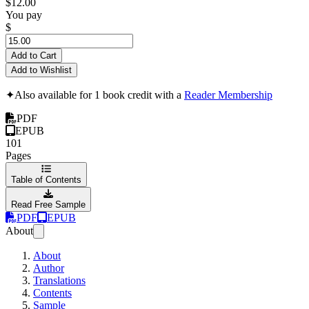
$12.00
You pay
$
Add to Cart
Add to Wishlist
✦
Also available for 1 book credit with a
Reader Membership
PDF
EPUB
101
Pages
Table of Contents
Read Free Sample
PDF
EPUB
About
About
Author
Translations
Contents
Sample