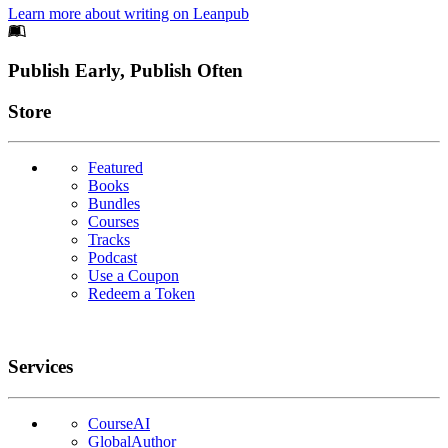
Learn more about writing on Leanpub
Footer
Publish Early, Publish Often
Links
Store
Featured
Books
Bundles
Courses
Tracks
Podcast
Use a Coupon
Redeem a Token
Services
CourseAI
GlobalAuthor