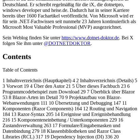
Deutschland. Er schreibt regelmäßig für die iX, die dotnetpro,
windows developer und heise.de. Dadurch hat in seiner Karriere
bereits über 1600 Fachartikel veröffentlicht. Von Microsoft wird er
für sein .NET-Fachwissen seit nunmehr 23 Jahren kontinuierlich als
Microsoft Most Valuable Professional (MVP) ausgezeichnet.
Sein Weblog finden Sie unter
https://www.dotnet-doktor.de
. Bei X
folgen Sie ihm unter
@DOTNETDOKTOR
.
Contents
Table of Contents
1 Inhaltsverzeichnis (Hauptkapitel) 4 2 Inhaltsverzeichnis (Details) 5
3 Vorwort 19 4 Über den Autor 21 5 Über dieses Fachbuch 23 6
Programmcodebeispiel zum Download 29 7 Überblick über Blazor
53 8 Blazor-Arten im Detail 70 9 Projektaufbau von Blazor-
Webanwendungen 111 10 Übersetzung und Debugging 147 11
Komponenten (Razor Components) 164 12 Routing und Navigation
184 13 Razor-Syntax 205 14 Ereignisse und Ereignisbehandlung
216 15 Komponenteneinbettung / Unterkomponenten 229 16
Zustandsverwaltung 263 17 Formulare/Eingabemasken und
Datenbindung 279 18 Klassenbibliotheken und Razor Class
Libraries (RCL) 317 19 Dependency Injection (DI) 336 20