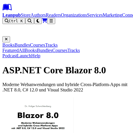
Leanpub Header
Leanpub Navigation
Skip to main content
Go to Leanpub.com
Leanpub
Store
Authors
Readers
Organizations
Services
Marketing
Conn
Ctrl K
Filter
Books
Bundles
Courses
Tracks
Featured
All
Books
Bundles
Courses
Tracks
Podcast
Launch
Help
ASP.NET Core Blazor 8.0
Moderne Webanwendungen und hybride Cross-Platform-Apps mit
.NET 8.0, C# 12.0 und Visual Studio 2022