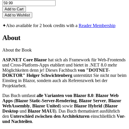
Add to Cart
Add to Wishlist
✦
Also available for 2 book credits with a
Reader Membership
About
About the Book
ASP.NET Core Blazor
hat sich als Framework für Web-Frontends
und Cross-Platform-Apps etabliert und bietet in .NET 8.0 mehr
Möglichkeiten denn je! Dieses Fachbuch
von "DOTNET-
DOKTOR" Holger Schwichtenberg
unterstützt Sie nicht nur beim
Einstieg in Blazor, sondern auch als Referenzwerk bei der
Projektarbeit.
Das Buch umfasst
alle Varianten von Blazor 8.0
:
Blazor Web
Apps
(
Blazor Static-Server-Rendering
,
Blazor Server
,
Blazor
WebAssembly
,
Blazor United
) sowie
Blazor Hybrid
(
Blazor
Desktop
und
Blazor MAUI
). Das Buch thematisiert ausführlich
den
Unterschied zwischen den Architekturen
einschließlich
Vor-
und Nachteilen
.