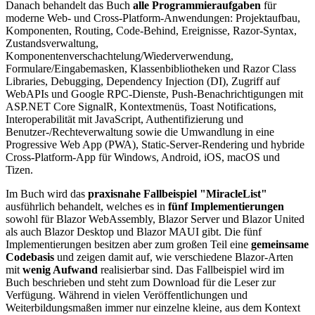
Danach behandelt das Buch
alle Programmieraufgaben
für
moderne Web- und Cross-Platform-Anwendungen: Projektaufbau,
Komponenten, Routing, Code-Behind, Ereignisse, Razor-Syntax,
Zustandsverwaltung,
Komponentenverschachtelung/Wiederverwendung,
Formulare/Eingabemasken, Klassenbibliotheken und Razor Class
Libraries, Debugging, Dependency Injection (DI), Zugriff auf
WebAPIs und Google RPC-Dienste, Push-Benachrichtigungen mit
ASP.NET Core SignalR, Kontextmenüs, Toast Notifications,
Interoperabilität mit JavaScript, Authentifizierung und
Benutzer-/Rechteverwaltung sowie die Umwandlung in eine
Progressive Web App (PWA), Static-Server-Rendering und hybride
Cross-Platform-App für Windows, Android, iOS, macOS und
Tizen.
Im Buch wird das
praxisnahe Fallbeispiel "MiracleList"
ausführlich behandelt, welches es in
fünf Implementierungen
sowohl für Blazor WebAssembly, Blazor Server und Blazor United
als auch Blazor Desktop und Blazor MAUI gibt. Die fünf
Implementierungen besitzen aber zum großen Teil eine
gemeinsame
Codebasis
und zeigen damit auf, wie verschiedene Blazor-Arten
mit
wenig Aufwand
realisierbar sind. Das Fallbeispiel wird im
Buch beschrieben und steht zum Download für die Leser zur
Verfügung. Während in vielen Veröffentlichungen und
Weiterbildungsmaßen immer nur einzelne kleine, aus dem Kontext