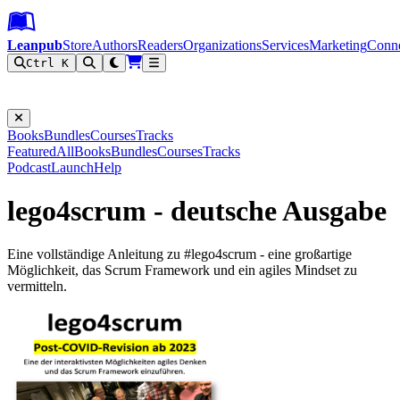
Leanpub Header
Leanpub Navigation
Skip to main content
Go to Leanpub.com
Leanpub
Store
Authors
Readers
Organizations
Services
Marketing
Conn
Ctrl K
Filter
Books
Bundles
Courses
Tracks
Featured
All
Books
Bundles
Courses
Tracks
Podcast
Launch
Help
lego4scrum - deutsche Ausgabe
Eine vollständige Anleitung zu #lego4scrum - eine großartige
Möglichkeit, das Scrum Framework und ein agiles Mindset zu
vermitteln.