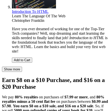
Introduction To HTML
Learn The Language Of The Web
Christopher Franklin
Have you ever dreamed of working for one of the Top-Tier
Tech companies? Well, stop dreaming and start learning the
skills needed to finally land that job!
Introduction to HTML
is
the foundational book that teaches you the language of the
web: HTML. Learn the basics and build your very first web
site!
Add to Cart
Show more
Earn $8 on a $10 Purchase, and $16 on a
$20 Purchase
We pay
80% royalties
on purchases of
$7.99 or more
, and
80%
royalties minus a 50 cent flat fee
on purchases between
$0.99 and
$7.98
.
You earn $8 on a $10 sale, and $16 on a $20 sale
. So, if
we sell
5000 non-refunded copies of your book for $20
, you'll