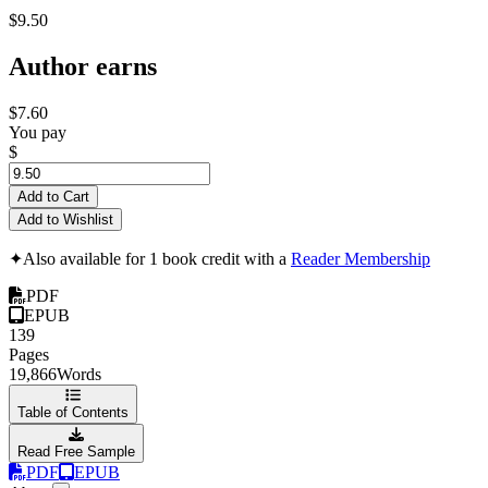
$9.50
Author earns
$7.60
You pay
$
Add to Cart
Add to Wishlist
✦
Also available for 1 book credit with a
Reader Membership
PDF
EPUB
139
Pages
19,866
Words
Table of Contents
Read Free Sample
PDF
EPUB