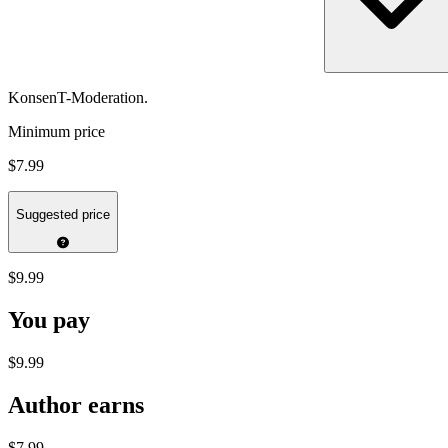
KonsenT-Moderation.
Minimum price
$7.99
Suggested price
$9.99
You pay
$9.99
Author earns
$7.99