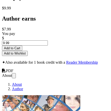
$9.99
Author earns
$7.99
You pay
$
Add to Cart
Add to Wishlist
✦
Also available for 1 book credit with a
Reader Membership
PDF
About
About
Author
KonsenT-Moderati