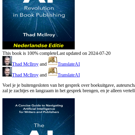
This book is 100% complete
Last updated on 2024-07-20
Thad McIlroy
and
TranslateAI
Thad McIlroy
and
TranslateAI
Voel je je buitengesloten van het gesprek over boekuitgave, auteurscha
zal je zachtjes en langzaam in het gesprek brengen, en je alleen verte