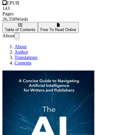
EPUB
143
Pages
26,358
Words
Table of Contents
Free To Read Online
About
About
Author
Translations
Contents
De AI Revolutie in B