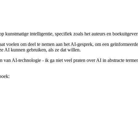
 op kunstmatige intelligentie, specifiek zoals het auteurs en boekuitgeve
n staat voelen om deel te nemen aan het AI-gesprek, om een geïnformeerde
e AI kunnen gebruiken, als ze dat willen.
van AI-technologie - ik ga niet veel praten over AI in abstracte termen.
boek: