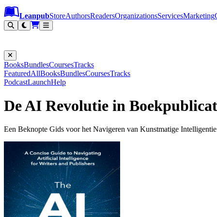
Leanpub Header
Leanpub Navigation
Skip to main content
Go to Leanpub.com
Leanpub
Store
Authors
Readers
Organizations
Services
Marketing
Books
Bundles
Courses
Tracks
Featured
All
Books
Bundles
Courses
Tracks
Podcast
Launch
Help
De AI Revolutie in Boekpublicat
Een Beknopte Gids voor het Navigeren van Kunstmatige Intelligentie 