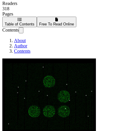
Readers
318
Pages
Table of Contents
Free To Read Online
Contents
About
Author
Contents
Боты для компью