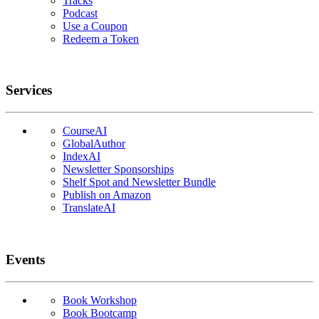
Tracks
Podcast
Use a Coupon
Redeem a Token
Services
CourseAI
GlobalAuthor
IndexAI
Newsletter Sponsorships
Shelf Spot and Newsletter Bundle
Publish on Amazon
TranslateAI
Events
Book Workshop
Book Bootcamp