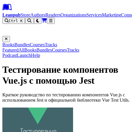
Leanpub Header
Leanpub Navigation
Skip to main content
Go to Leanpub.com
Leanpub
Store
Authors
Readers
Organizations
Services
Marketing
Conn
Ctrl K
Filter
Books
Bundles
Courses
Tracks
Featured
All
Books
Bundles
Courses
Tracks
Podcast
Launch
Help
Тестирование компонентов
Vue.js с помощью Jest
Краткое руководство по тестированию компонентов Vue.js с
использованием Jest и официальной библиотеки Vue Test Utils.