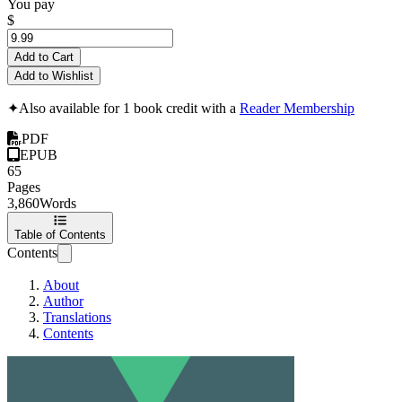
You pay
$
Add to Cart
Add to Wishlist
✦
Also available for 1 book credit with a
Reader Membership
PDF
EPUB
65
Pages
3,860
Words
Table of Contents
Contents
About
Author
Translations
Contents
Тестирование ком