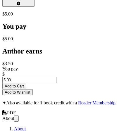
$5.00
You pay
$5.00
Author earns
$3.50
You pay
$
Add to Cart
Add to Wishlist
✦
Also available for 1 book credit with a
Reader Membership
PDF
About
About