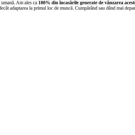
d umană. Am ales ca
100% din încasările generate de vânzarea acestei
i decât adaptarea la primul loc de muncă. Cumpărând sau dând mai departe 