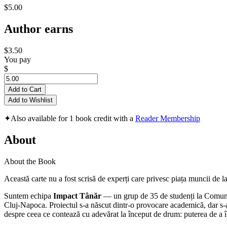
$5.00
Author earns
$3.50
You pay
$
Add to Cart
Add to Wishlist
✦
Also available for 1 book credit with a
Reader Membership
About
About the Book
Această carte nu a fost scrisă de experți care privesc piața muncii de la
Suntem echipa
Impact Tânăr
— un grup de 35 de studenți la Comunica
Cluj-Napoca. Proiectul s-a născut dintr-o provocare academică, dar s-a
despre ceea ce contează cu adevărat la început de drum: puterea de a în