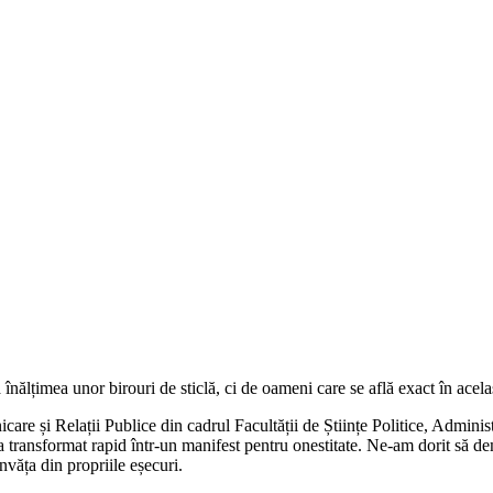
 înălțimea unor birouri de sticlă, ci de oameni care se află exact în acela
re și Relații Publice din cadrul Facultății de Științe Politice, Admini
 transformat rapid într-un manifest pentru onestitate. Ne-am dorit să de
văța din propriile eșecuri.