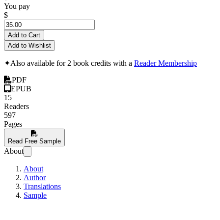
You pay
$
Add to Cart
Add to Wishlist
✦
Also available for 2 book credits with a
Reader Membership
PDF
EPUB
15
Readers
597
Pages
Read Free Sample
About
About
Author
Translations
Sample
Einführung in die