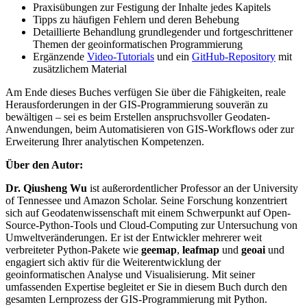
Praxisübungen zur Festigung der Inhalte jedes Kapitels
Tipps zu häufigen Fehlern und deren Behebung
Detaillierte Behandlung grundlegender und fortgeschrittener
Themen der geoinformatischen Programmierung
Ergänzende
Video-Tutorials
und ein
GitHub-Repository
mit
zusätzlichem Material
Am Ende dieses Buches verfügen Sie über die Fähigkeiten, reale
Herausforderungen in der GIS-Programmierung souverän zu
bewältigen – sei es beim Erstellen anspruchsvoller Geodaten-
Anwendungen, beim Automatisieren von GIS-Workflows oder zur
Erweiterung Ihrer analytischen Kompetenzen.
Über den Autor:
Dr. Qiusheng Wu
ist außerordentlicher Professor an der University
of Tennessee und Amazon Scholar. Seine Forschung konzentriert
sich auf Geodatenwissenschaft mit einem Schwerpunkt auf Open-
Source-Python-Tools und Cloud-Computing zur Untersuchung von
Umweltveränderungen. Er ist der Entwickler mehrerer weit
verbreiteter Python-Pakete wie
geemap
,
leafmap
und
geoai
und
engagiert sich aktiv für die Weiterentwicklung der
geoinformatischen Analyse und Visualisierung. Mit seiner
umfassenden Expertise begleitet er Sie in diesem Buch durch den
gesamten Lernprozess der GIS-Programmierung mit Python.