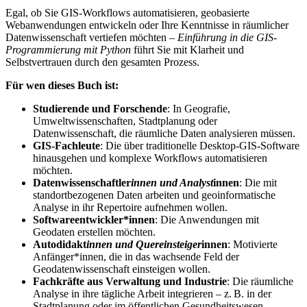
Egal, ob Sie GIS-Workflows automatisieren, geobasierte
Webanwendungen entwickeln oder Ihre Kenntnisse in räumlicher
Datenwissenschaft vertiefen möchten –
Einführung in die GIS-
Programmierung mit Python
führt Sie mit Klarheit und
Selbstvertrauen durch den gesamten Prozess.
Für wen dieses Buch ist:
Studierende und Forschende
: In Geografie,
Umweltwissenschaften, Stadtplanung oder
Datenwissenschaft, die räumliche Daten analysieren müssen.
GIS-Fachleute
: Die über traditionelle Desktop-GIS-Software
hinausgehen und komplexe Workflows automatisieren
möchten.
Datenwissenschaftler
innen und Analyst
innen
: Die mit
standortbezogenen Daten arbeiten und geoinformatische
Analyse in ihr Repertoire aufnehmen wollen.
Softwareentwickler*innen
: Die Anwendungen mit
Geodaten erstellen möchten.
Autodidakt
innen und Quereinsteiger
innen
: Motivierte
Anfänger*innen, die in das wachsende Feld der
Geodatenwissenschaft einsteigen wollen.
Fachkräfte aus Verwaltung und Industrie
: Die räumliche
Analyse in ihre tägliche Arbeit integrieren – z. B. in der
Stadtplanung oder im öffentlichen Gesundheitswesen.