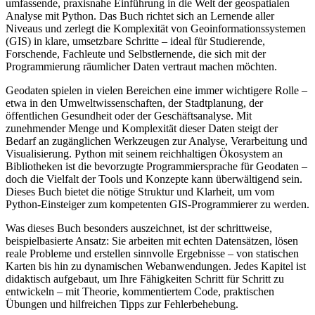
umfassende, praxisnahe Einführung in die Welt der geospatialen
Analyse mit Python. Das Buch richtet sich an Lernende aller
Niveaus und zerlegt die Komplexität von Geoinformationssystemen
(GIS) in klare, umsetzbare Schritte – ideal für Studierende,
Forschende, Fachleute und Selbstlernende, die sich mit der
Programmierung räumlicher Daten vertraut machen möchten.
Geodaten spielen in vielen Bereichen eine immer wichtigere Rolle –
etwa in den Umweltwissenschaften, der Stadtplanung, der
öffentlichen Gesundheit oder der Geschäftsanalyse. Mit
zunehmender Menge und Komplexität dieser Daten steigt der
Bedarf an zugänglichen Werkzeugen zur Analyse, Verarbeitung und
Visualisierung. Python mit seinem reichhaltigen Ökosystem an
Bibliotheken ist die bevorzugte Programmiersprache für Geodaten –
doch die Vielfalt der Tools und Konzepte kann überwältigend sein.
Dieses Buch bietet die nötige Struktur und Klarheit, um vom
Python-Einsteiger zum kompetenten GIS-Programmierer zu werden.
Was dieses Buch besonders auszeichnet, ist der schrittweise,
beispielbasierte Ansatz: Sie arbeiten mit echten Datensätzen, lösen
reale Probleme und erstellen sinnvolle Ergebnisse – von statischen
Karten bis hin zu dynamischen Webanwendungen. Jedes Kapitel ist
didaktisch aufgebaut, um Ihre Fähigkeiten Schritt für Schritt zu
entwickeln – mit Theorie, kommentiertem Code, praktischen
Übungen und hilfreichen Tipps zur Fehlerbehebung.