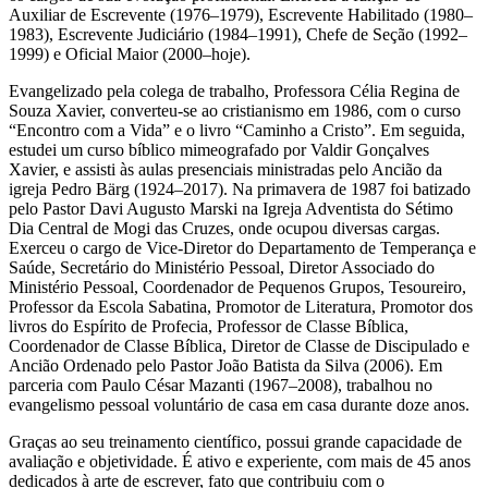
Auxiliar de Escrevente (1976–1979), Escrevente Habilitado (1980–
1983), Escrevente Judiciário (1984–1991), Chefe de Seção (1992–
1999) e Oficial Maior (2000–hoje).
Evangelizado pela colega de trabalho, Professora Célia Regina de
Souza Xavier, converteu-se ao cristianismo em 1986, com o curso
“Encontro com a Vida” e o livro “Caminho a Cristo”. Em seguida,
estudei um curso bíblico mimeografado por Valdir Gonçalves
Xavier, e assisti às aulas presenciais ministradas pelo Ancião da
igreja Pedro Bärg (1924–2017). Na primavera de 1987 foi batizado
pelo Pastor Davi Augusto Marski na Igreja Adventista do Sétimo
Dia Central de Mogi das Cruzes, onde ocupou diversas cargas.
Exerceu o cargo de Vice-Diretor do Departamento de Temperança e
Saúde, Secretário do Ministério Pessoal, Diretor Associado do
Ministério Pessoal, Coordenador de Pequenos Grupos, Tesoureiro,
Professor da Escola Sabatina, Promotor de Literatura, Promotor dos
livros do Espírito de Profecia, Professor de Classe Bíblica,
Coordenador de Classe Bíblica, Diretor de Classe de Discipulado e
Ancião Ordenado pelo Pastor João Batista da Silva (2006). Em
parceria com Paulo César Mazanti (1967–2008), trabalhou no
evangelismo pessoal voluntário de casa em casa durante doze anos.
Graças ao seu treinamento científico, possui grande capacidade de
avaliação e objetividade. É ativo e experiente, com mais de 45 anos
dedicados à arte de escrever, fato que contribuiu com o