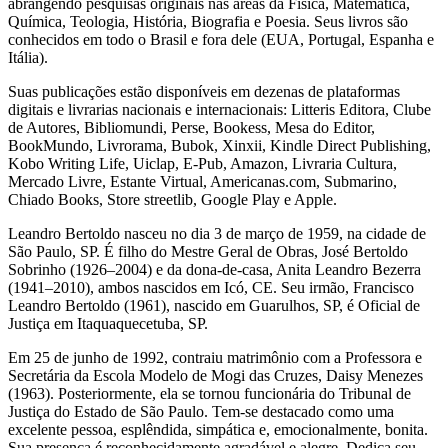
abrangendo pesquisas originais nas áreas da Física, Matemática,
Química, Teologia, História, Biografia e Poesia. Seus livros são
conhecidos em todo o Brasil e fora dele (EUA, Portugal, Espanha e
Itália).
Suas publicações estão disponíveis em dezenas de plataformas
digitais e livrarias nacionais e internacionais: Litteris Editora, Clube
de Autores, Bibliomundi, Perse, Bookess, Mesa do Editor,
BookMundo, Livrorama, Bubok, Xinxii, Kindle Direct Publishing,
Kobo Writing Life, Uiclap, E-Pub, Amazon, Livraria Cultura,
Mercado Livre, Estante Virtual, Americanas.com, Submarino,
Chiado Books, Store streetlib, Google Play e Apple.
Leandro Bertoldo nasceu no dia 3 de março de 1959, na cidade de
São Paulo, SP. É filho do Mestre Geral de Obras, José Bertoldo
Sobrinho (1926–2004) e da dona-de-casa, Anita Leandro Bezerra
(1941–2010), ambos nascidos em Icó, CE. Seu irmão, Francisco
Leandro Bertoldo (1961), nascido em Guarulhos, SP, é Oficial de
Justiça em Itaquaquecetuba, SP.
Em 25 de junho de 1992, contraiu matrimônio com a Professora e
Secretária da Escola Modelo de Mogi das Cruzes, Daisy Menezes
(1963). Posteriormente, ela se tornou funcionária do Tribunal de
Justiça do Estado de São Paulo. Tem-se destacado como uma
excelente pessoa, esplêndida, simpática e, emocionalmente, bonita.
Sua presença é reconhecidamente agradável e alegre. Dedica seu