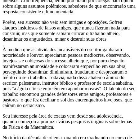
intensos. Com frequência, tenho procurado por colegas para opinar
sobre alguns assuntos polêmicos, sabedores de que encontrarão uma
resposta consistente e fundamentada.
Porém, seu sucesso não veio sem intrigas e oposições. Sofreu
ataques insidiosos de falsos amigos, que nunca fizeram nada para
construir, mas que somente sabiam criticar o trabalho alheio,
desanimar os angustiados, minar e destruir suas obras.
À medida que as atividades incansáveis ​​​​do escritor ganharam
notoriedade e louvor, apreciaram pessoas medíocres, observando,
invejosas e cobiçosas do sucesso alheio que, por puro despeito,
manifestaram animosidade e colocaram empecilho em sua obra,
perseguindo desanimar, diminuíram, fraudaram e desprezaram o
mérito do seu trabalho. Todavia, nada disso abateu o ânimo do
escritor, palestrante, instrutor bíblico e professor de escola sabatina,
pois “a águia não se entretém em apanhar moscas”. O talento do seu
trabalho encontrou grandes defensores entre amigos, professores e
pastores, o que fez declinar o sol dos encrenqueiros invejosos, que
caíram no ostracismo.
Seu interesse pela área de exatas vem desde sua adolescência,
quando começou a produzir várias pesquisas originais sobre temas
da Física e da Matemática.
No início da década de oitenta, quando era graduando no curso de