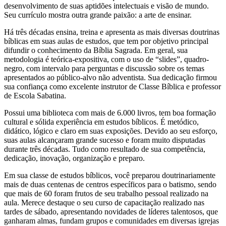
desenvolvimento de suas aptidões intelectuais e visão de mundo.
Seu currículo mostra outra grande paixão: a arte de ensinar.
Há três décadas ensina, treina e apresenta as mais diversas doutrinas
bíblicas em suas aulas de estudos, que tem por objetivo principal
difundir o conhecimento da Bíblia Sagrada. Em geral, sua
metodologia é teórica-expositiva, com o uso de “slides”, quadro-
negro, com intervalo para perguntas e discussão sobre os temas
apresentados ao público-alvo não adventista. Sua dedicação firmou
sua confiança como excelente instrutor de Classe Bíblica e professor
de Escola Sabatina.
Possui uma biblioteca com mais de 6.000 livros, tem boa formação
cultural e sólida experiência em estudos bíblicos. É metódico,
didático, lógico e claro em suas exposições. Devido ao seu esforço,
suas aulas alcançaram grande sucesso e foram muito disputadas
durante três décadas. Tudo como resultado de sua competência,
dedicação, inovação, organização e preparo.
Em sua classe de estudos bíblicos, você preparou doutrinariamente
mais de duas centenas de centros específicos para o batismo, sendo
que mais de 60 foram frutos de seu trabalho pessoal realizado na
aula. Merece destaque o seu curso de capacitação realizado nas
tardes de sábado, apresentando novidades de líderes talentosos, que
ganharam almas, fundam grupos e comunidades em diversas igrejas