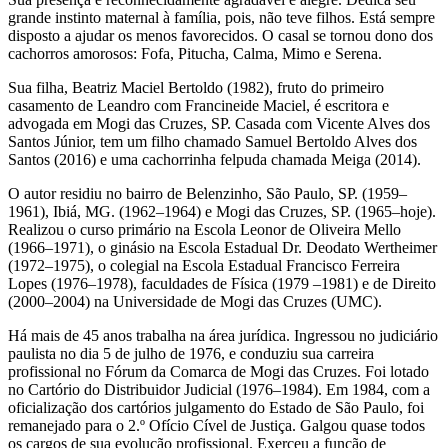
grande instinto maternal à família, pois, não teve filhos. Está sempre
disposto a ajudar os menos favorecidos. O casal se tornou dono dos
cachorros amorosos: Fofa, Pitucha, Calma, Mimo e Serena.
Sua filha, Beatriz Maciel Bertoldo (1982), fruto do primeiro
casamento de Leandro com Francineide Maciel, é escritora e
advogada em Mogi das Cruzes, SP. Casada com Vicente Alves dos
Santos Júnior, tem um filho chamado Samuel Bertoldo Alves dos
Santos (2016) e uma cachorrinha felpuda chamada Meiga (2014).
O autor residiu no bairro de Belenzinho, São Paulo, SP. (1959–
1961), Ibiá, MG. (1962–1964) e Mogi das Cruzes, SP. (1965–hoje).
Realizou o curso primário na Escola Leonor de Oliveira Mello
(1966–1971), o ginásio na Escola Estadual Dr. Deodato Wertheimer
(1972–1975), o colegial na Escola Estadual Francisco Ferreira
Lopes (1976–1978), faculdades de Física (1979 –1981) e de Direito
(2000–2004) na Universidade de Mogi das Cruzes (UMC).
Há mais de 45 anos trabalha na área jurídica. Ingressou no judiciário
paulista no dia 5 de julho de 1976, e conduziu sua carreira
profissional no Fórum da Comarca de Mogi das Cruzes. Foi lotado
no Cartório do Distribuidor Judicial (1976–1984). Em 1984, com a
oficialização dos cartórios julgamento do Estado de São Paulo, foi
remanejado para o 2.º Ofício Cível de Justiça. Galgou quase todos
os cargos de sua evolução profissional. Exerceu a função de