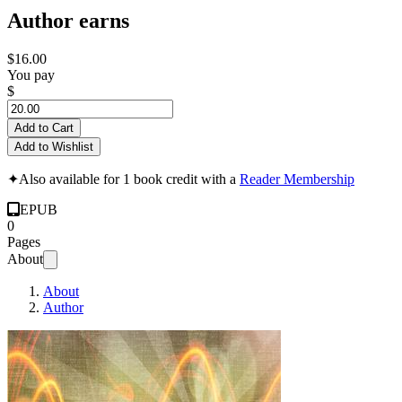
Author earns
$16.00
You pay
$
Add to Cart
Add to Wishlist
✦
Also available for 1 book credit with a
Reader Membership
EPUB
0
Pages
About
About
Author
Fenômenos Ondulató