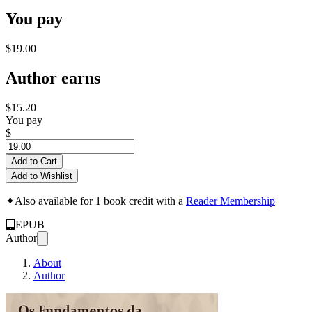
You pay
$19.00
Author earns
$15.20
You pay
$
Add to Cart
Add to Wishlist
✦
Also available for 1 book credit with a
Reader Membership
EPUB
Author
About
Author
Os Fundamentos da B