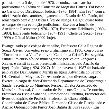
paulista no dia 5 de julho de 1976, e conduziu sua carreira
profissional no Fórum da Comarca de Mogi das Cruzes. Foi lotado
no Cartório do Distribuidor Judicial (1976–1984). Em 1984, com a
oficialização dos cartórios julgamento do Estado de São Paulo, foi
remanejado para o 2.º Ofício Cível de Justiça. Galgou quase todos
os cargos de sua evolução profissional. Exerceu a função de
Auxiliar de Escrevente (1976–1979), Escrevente Habilitado (1980–
1983), Escrevente Judiciário (1984–1991), Chefe de Seção (1992–
1999) e Oficial Maior (2000–hoje).
Evangelizado pela colega de trabalho, Professora Célia Regina de
Souza Xavier, converteu-se ao cristianismo em 1986, com o curso
“Encontro com a Vida” e o livro “Caminho a Cristo”. Em seguida,
estudei um curso bíblico mimeografado por Valdir Gonçalves
Xavier, e assisti às aulas presenciais ministradas pelo Ancião da
igreja Pedro Bärg (1924–2017). Na primavera de 1987 foi batizado
pelo Pastor Davi Augusto Marski na Igreja Adventista do Sétimo
Dia Central de Mogi das Cruzes, onde ocupou diversas cargas.
Exerceu o cargo de Vice-Diretor do Departamento de Temperança e
Saúde, Secretário do Ministério Pessoal, Diretor Associado do
Ministério Pessoal, Coordenador de Pequenos Grupos, Tesoureiro,
Professor da Escola Sabatina, Promotor de Literatura, Promotor dos
livros do Espírito de Profecia, Professor de Classe Bíblica,
Coordenador de Classe Bíblica, Diretor de Classe de Discipulado e
Ancião Ordenado pelo Pastor João Batista da Silva (2006). Em