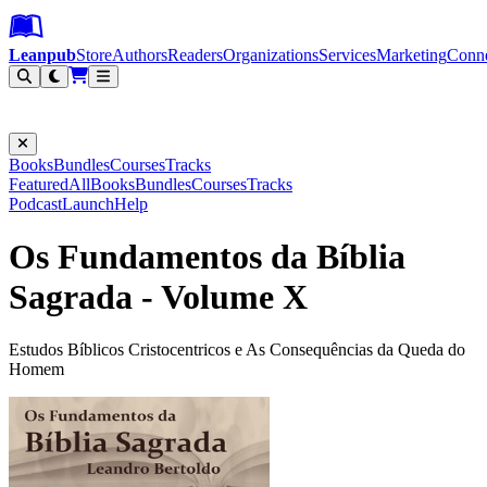
Leanpub Header
Leanpub Navigation
Skip to main content
Go to Leanpub.com
Leanpub
Store
Authors
Readers
Organizations
Services
Marketing
Conn
Filter
Books
Bundles
Courses
Tracks
Featured
All
Books
Bundles
Courses
Tracks
Podcast
Launch
Help
Os Fundamentos da Bíblia
Sagrada - Volume X
Estudos Bíblicos Cristocentricos e As Consequências da Queda do
Homem