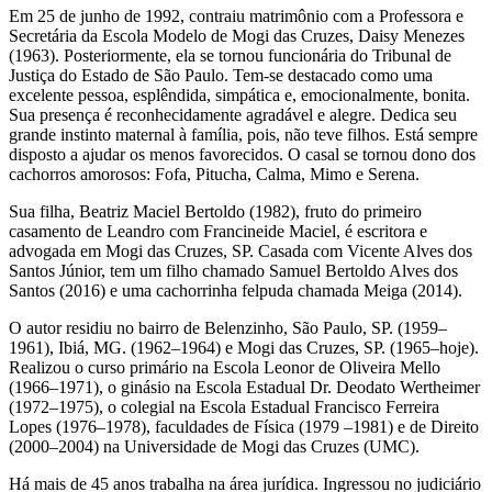
Em 25 de junho de 1992, contraiu matrimônio com a Professora e
Secretária da Escola Modelo de Mogi das Cruzes, Daisy Menezes
(1963). Posteriormente, ela se tornou funcionária do Tribunal de
Justiça do Estado de São Paulo. Tem-se destacado como uma
excelente pessoa, esplêndida, simpática e, emocionalmente, bonita.
Sua presença é reconhecidamente agradável e alegre. Dedica seu
grande instinto maternal à família, pois, não teve filhos. Está sempre
disposto a ajudar os menos favorecidos. O casal se tornou dono dos
cachorros amorosos: Fofa, Pitucha, Calma, Mimo e Serena.
Sua filha, Beatriz Maciel Bertoldo (1982), fruto do primeiro
casamento de Leandro com Francineide Maciel, é escritora e
advogada em Mogi das Cruzes, SP. Casada com Vicente Alves dos
Santos Júnior, tem um filho chamado Samuel Bertoldo Alves dos
Santos (2016) e uma cachorrinha felpuda chamada Meiga (2014).
O autor residiu no bairro de Belenzinho, São Paulo, SP. (1959–
1961), Ibiá, MG. (1962–1964) e Mogi das Cruzes, SP. (1965–hoje).
Realizou o curso primário na Escola Leonor de Oliveira Mello
(1966–1971), o ginásio na Escola Estadual Dr. Deodato Wertheimer
(1972–1975), o colegial na Escola Estadual Francisco Ferreira
Lopes (1976–1978), faculdades de Física (1979 –1981) e de Direito
(2000–2004) na Universidade de Mogi das Cruzes (UMC).
Há mais de 45 anos trabalha na área jurídica. Ingressou no judiciário