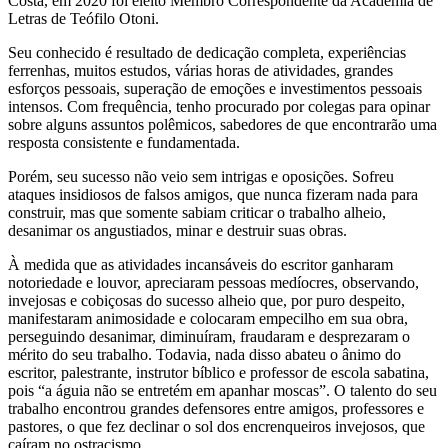
Costa, em 2020 foi eleito Membro Correspondente da Academia de
Letras de Teófilo Otoni.
Seu conhecido é resultado de dedicação completa, experiências
ferrenhas, muitos estudos, várias horas de atividades, grandes
esforços pessoais, superação de emoções e investimentos pessoais
intensos. Com frequência, tenho procurado por colegas para opinar
sobre alguns assuntos polêmicos, sabedores de que encontrarão uma
resposta consistente e fundamentada.
Porém, seu sucesso não veio sem intrigas e oposições. Sofreu
ataques insidiosos de falsos amigos, que nunca fizeram nada para
construir, mas que somente sabiam criticar o trabalho alheio,
desanimar os angustiados, minar e destruir suas obras.
À medida que as atividades incansáveis ​​​​do escritor ganharam
notoriedade e louvor, apreciaram pessoas medíocres, observando,
invejosas e cobiçosas do sucesso alheio que, por puro despeito,
manifestaram animosidade e colocaram empecilho em sua obra,
perseguindo desanimar, diminuíram, fraudaram e desprezaram o
mérito do seu trabalho. Todavia, nada disso abateu o ânimo do
escritor, palestrante, instrutor bíblico e professor de escola sabatina,
pois “a águia não se entretém em apanhar moscas”. O talento do seu
trabalho encontrou grandes defensores entre amigos, professores e
pastores, o que fez declinar o sol dos encrenqueiros invejosos, que
caíram no ostracismo.