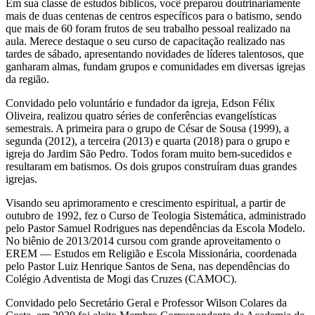
Em sua classe de estudos bíblicos, você preparou doutrinariamente
mais de duas centenas de centros específicos para o batismo, sendo
que mais de 60 foram frutos de seu trabalho pessoal realizado na
aula. Merece destaque o seu curso de capacitação realizado nas
tardes de sábado, apresentando novidades de líderes talentosos, que
ganharam almas, fundam grupos e comunidades em diversas igrejas
da região.
Convidado pelo voluntário e fundador da igreja, Edson Félix
Oliveira, realizou quatro séries de conferências evangelísticas
semestrais. A primeira para o grupo de César de Sousa (1999), a
segunda (2012), a terceira (2013) e quarta (2018) para o grupo e
igreja do Jardim São Pedro. Todos foram muito bem-sucedidos e
resultaram em batismos. Os dois grupos construíram duas grandes
igrejas.
Visando seu aprimoramento e crescimento espiritual, a partir de
outubro de 1992, fez o Curso de Teologia Sistemática, administrado
pelo Pastor Samuel Rodrigues nas dependências da Escola Modelo.
No biênio de 2013/2014 cursou com grande aproveitamento o
EREM — Estudos em Religião e Escola Missionária, coordenada
pelo Pastor Luiz Henrique Santos de Sena, nas dependências do
Colégio Adventista de Mogi das Cruzes (CAMOC).
Convidado pelo Secretário Geral e Professor Wilson Colares da