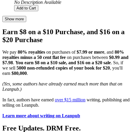
No Description Available
Add to Cart
Show more
Earn $8 on a $10 Purchase, and $16 on a
$20 Purchase
We pay
80% royalties
on purchases of
$7.99 or more
, and
80%
royalties minus a 50 cent flat fee
on purchases between
$0.99 and
$7.98
.
You earn $8 on a $10 sale, and $16 on a $20 sale
. So, if
we sell
5000 non-refunded copies of your book for $20
, you'll
earn
$80,000
.
(Yes, some authors have already earned much more than that on
Leanpub.)
In fact, authors have earned
over $15 million
writing, publishing and
selling on Leanpub.
Learn more about writing on Leanpub
Free Updates. DRM Free.