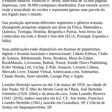
a estudos bíblicos. Publicou 97 livros, num total de 18.600 páginas
impressas, com 38.000 exemplares distribuídos. Esse enorme acervo
exala a tenacidade do escritor e representa apenas uma parcela do
seu legado para o mundo.
Sua produção apresenta diferentes segmentos e gêneros textuais,
abrangendo pesquisas originais nas áreas da Física, Matemática,
Química, Teologia, História, Biografia e Poesia. Seus livros são
conhecidos em todo o Brasil e fora dele (EUA, Portugal, Espanha e
Itália).
Suas publicações estão disponíveis em dezenas de plataformas
digitais e livrarias nacionais e internacionais: Litteris Editora, Clube
de Autores, Bibliomundi, Perse, Bookess, Mesa do Editor,
BookMundo, Livrorama, Bubok, Xinxii, Kindle Direct Publishing,
Kobo Writing Life, Uiclap, E-Pub, Amazon, Livraria Cultura,
Mercado Livre, Estante Virtual, Americanas.com, Submarino,
Chiado Books, Store streetlib, Google Play e Apple.
Leandro Bertoldo nasceu no dia 3 de março de 1959, na cidade de
São Paulo, SP. É filho do Mestre Geral de Obras, José Bertoldo
Sobrinho (1926–2004) e da dona-de-casa, Anita Leandro Bezerra
(1941–2010), ambos nascidos em Icó, CE. Seu irmão, Francisco
Leandro Bertoldo (1961), nascido em Guarulhos, SP, é Oficial de
Justiça em Itaquaquecetuba, SP.