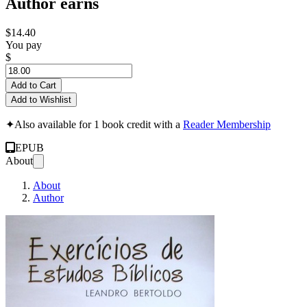
Author earns
$14.40
You pay
$
Add to Cart
Add to Wishlist
✦
Also available for 1 book credit with a
Reader Membership
EPUB
About
About
Author
Exercícios de Estudo