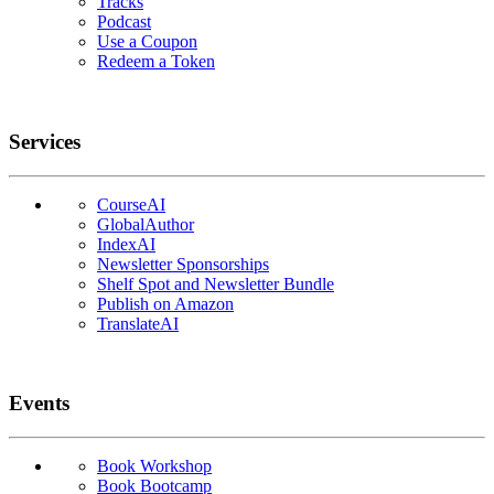
Tracks
Podcast
Use a Coupon
Redeem a Token
Services
CourseAI
GlobalAuthor
IndexAI
Newsletter Sponsorships
Shelf Spot and Newsletter Bundle
Publish on Amazon
TranslateAI
Events
Book Workshop
Book Bootcamp