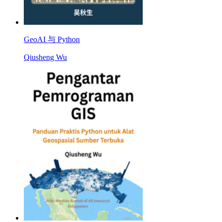
GeoAI 与 Python
Qiusheng Wu