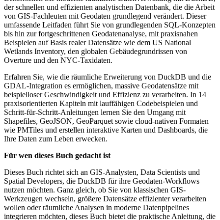
der schnellen und effizienten analytischen Datenbank, die die Arbeit
von GIS-Fachleuten mit Geodaten grundlegend verändert. Dieser
umfassende Leitfaden führt Sie von grundlegenden SQL-Konzepten
bis hin zur fortgeschrittenen Geodatenanalyse, mit praxisnahen
Beispielen auf Basis realer Datensätze wie dem US National
Wetlands Inventory, den globalen Gebäudegrundrissen von
Overture und den NYC-Taxidaten.
Erfahren Sie, wie die räumliche Erweiterung von DuckDB und die
GDAL-Integration es ermöglichen, massive Geodatensätze mit
beispielloser Geschwindigkeit und Effizienz zu verarbeiten. In 14
praxisorientierten Kapiteln mit lauffähigen Codebeispielen und
Schritt-für-Schritt-Anleitungen lernen Sie den Umgang mit
Shapefiles, GeoJSON, GeoParquet sowie cloud-nativen Formaten
wie PMTiles und erstellen interaktive Karten und Dashboards, die
Ihre Daten zum Leben erwecken.
Für wen dieses Buch gedacht ist
Dieses Buch richtet sich an GIS-Analysten, Data Scientists und
Spatial Developers, die DuckDB für ihre Geodaten-Workflows
nutzen möchten. Ganz gleich, ob Sie von klassischen GIS-
Werkzeugen wechseln, größere Datensätze effizienter verarbeiten
wollen oder räumliche Analysen in moderne Datenpipelines
integrieren möchten, dieses Buch bietet die praktische Anleitung, die