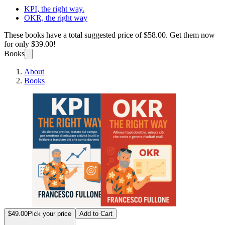
KPI, the right way.
OKR, the right way
These books have a total suggested price of
$58.00
. Get them now
for only
$39.00!
Books
About
Books
Metric
$49.00
Pick your price
Add to Cart