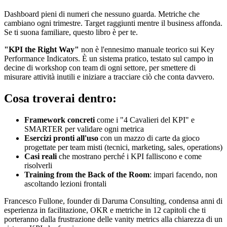
Dashboard pieni di numeri che nessuno guarda. Metriche che
cambiano ogni trimestre. Target raggiunti mentre il business affonda.
Se ti suona familiare, questo libro è per te.
"KPI the Right Way"
non è l'ennesimo manuale teorico sui Key
Performance Indicators. È un sistema pratico, testato sul campo in
decine di workshop con team di ogni settore, per smettere di
misurare attività inutili e iniziare a tracciare ciò che conta davvero.
Cosa troverai dentro:
Framework concreti
come i "4 Cavalieri del KPI" e
SMARTER per validare ogni metrica
Esercizi pronti all'uso
con un mazzo di carte da gioco
progettate per team misti (tecnici, marketing, sales, operations)
Casi reali
che mostrano perché i KPI falliscono e come
risolverli
Training from the Back of the Room
: impari facendo, non
ascoltando lezioni frontali
Francesco Fullone, founder di Daruma Consulting, condensa anni di
esperienza in facilitazione, OKR e metriche in 12 capitoli che ti
porteranno dalla frustrazione delle vanity metrics alla chiarezza di un