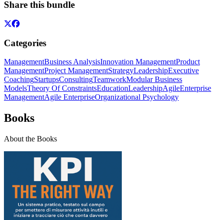
Share this bundle
Categories
Management
Business Analysis
Innovation Management
Product
Management
Project Management
Strategy
Leadership
Executive
Coaching
Startups
Consulting
Teamwork
Modular Business
Models
Theory Of Constraints
Education
Leadership
Agile
Enterprise
Management
Agile Enterprise
Organizational Psychology
Books
About the Books