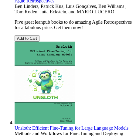
Agile Retrospectives
Ben Linders
,
Patrick Kua
,
Luis Gonçalves
,
Ben Williams
,
Tom Roden
,
Jutta Eckstein
, and
MARIO LUCERO
Five great leanpub books to do amazing Agile Retrospectives
for a fabulous price. Get them now!
Add to Cart
Unsloth: Efficient Fine-Tuning for Large Language Models
Methods and Workflows for Fine-Tuning and Deploying