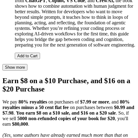
from
ChatGPT
,
Copilot,
VS Code
, and
CrewAI,
the book
shows how to combine automation with human judgment for
better results. Written for developers who want to move
beyond simple prompts, it teaches how to think in loops of
planning, acting, and reflecting, the foundation of agentic
systems. Whether you’re refining your coding process or
exploring AI-driven workflows for the first time, this guide
helps you bridge the gap between coding and cognition,
preparing you for the next generation of software engineering.
Add to Cart
Show more
Earn $8 on a $10 Purchase, and $16 on a
$20 Purchase
We pay
80% royalties
on purchases of
$7.99 or more
, and
80%
royalties minus a 50 cent flat fee
on purchases between
$0.99 and
$7.98
.
You earn $8 on a $10 sale, and $16 on a $20 sale
. So, if
we sell
5000 non-refunded copies of your book for $20
, you'll
earn
$80,000
.
(Yes, some authors have already earned much more than that on