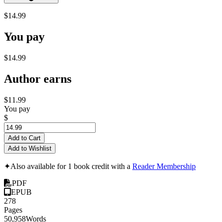
$14.99
You pay
$14.99
Author earns
$11.99
You pay
$
Add to Cart
Add to Wishlist
✦
Also available for 1 book credit with a
Reader Membership
PDF
EPUB
278
Pages
50,958
Words