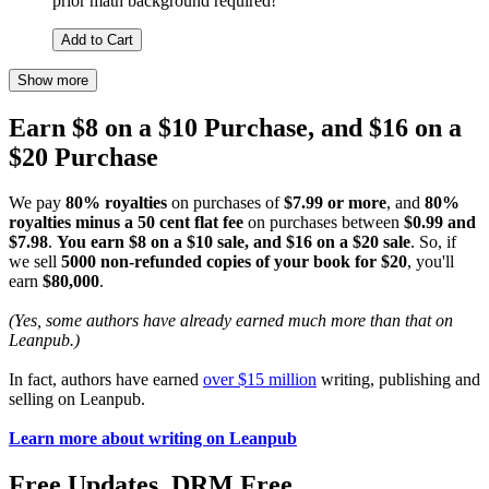
prior math background required!
Add to Cart
Show more
Earn $8 on a $10 Purchase, and $16 on a
$20 Purchase
We pay
80% royalties
on purchases of
$7.99 or more
, and
80%
royalties minus a 50 cent flat fee
on purchases between
$0.99 and
$7.98
.
You earn $8 on a $10 sale, and $16 on a $20 sale
. So, if
we sell
5000 non-refunded copies of your book for $20
, you'll
earn
$80,000
.
(Yes, some authors have already earned much more than that on
Leanpub.)
In fact, authors have earned
over $15 million
writing, publishing and
selling on Leanpub.
Learn more about writing on Leanpub
Free Updates. DRM Free.