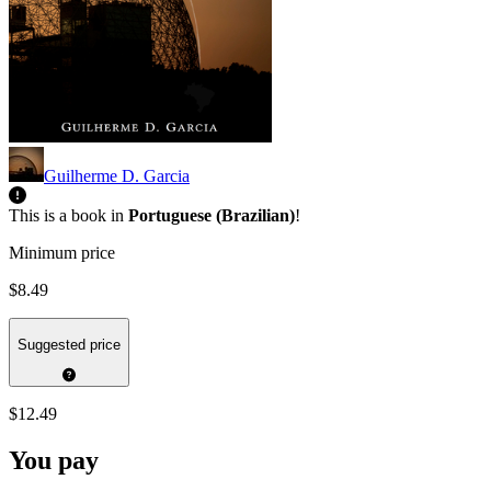
Guilherme D. Garcia
This is a book in
Portuguese (Brazilian)
!
Minimum price
$8.49
Suggested price
$12.49
You pay